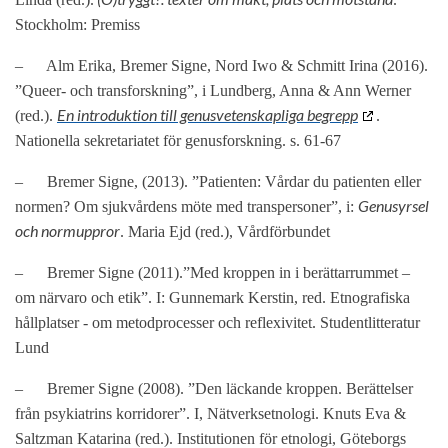
Stockholm: Premiss
–
Alm Erika, Bremer Signe, Nord Iwo & Schmitt Irina (2016).
”Queer- och transforskning”, i Lundberg, Anna & Ann Werner
En introduktion till genusvetenskapliga begrepp
(red.).
.
Nationella sekretariatet för genusforskning. s. 61-67
–
Bremer Signe, (2013). ”Patienten: Vårdar du patienten eller
Genusyrsel
normen? Om sjukvårdens möte med transpersoner”, i:
och normuppror
. Maria Ejd (red.), Vårdförbundet
–
Bremer Signe (2011).”Med kroppen in i berättarrummet –
om närvaro och etik”. I: Gunnemark Kerstin, red. Etnografiska
hållplatser - om metodprocesser och reflexivitet. Studentlitteratur
Lund
–
Bremer Signe (2008). ”Den läckande kroppen. Berättelser
från psykiatrins korridorer”. I, Nätverksetnologi. Knuts Eva &
Saltzman Katarina (red.). Institutionen för etnologi, Göteborgs