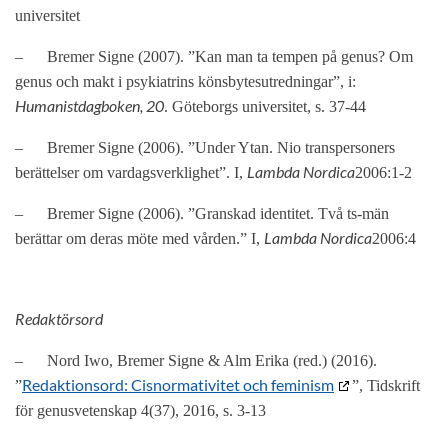
universitet
–
Bremer Signe (2007). ”Kan man ta tempen på genus? Om
genus och makt i psykiatrins könsbytesutredningar”, i:
Humanistdagboken, 20
. Göteborgs universitet, s. 37-44
–
Bremer Signe (2006). ”Under Ytan. Nio transpersoners
Lambda Nordica
berättelser om vardagsverklighet”. I,
2006:1-2
–
Bremer Signe (2006). ”Granskad identitet. Två ts-män
Lambda Nordica
berättar om deras möte med vården.” I,
2006:4
Redaktörsord
–
Nord Iwo, Bremer Signe & Alm Erika (red.) (2016).
Redaktionsord: Cisnormativitet och feminism
”
”, Tidskrift
för genusvetenskap 4(37), 2016, s. 3-13