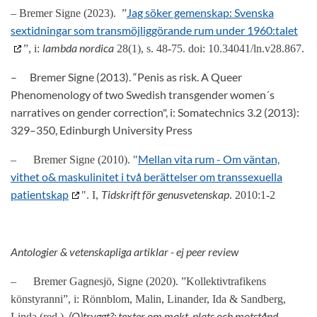
Jag söker gemenskap: Svenska
– Bremer Signe (2023). ”
sextidningar som transmöjliggörande rum under 1960:talet
lambda nordica
”, i:
28(1), s. 48-75. doi: 10.34041/ln.v28.867.
–
Bremer Signe (2013). “Penis as risk. A Queer
Phenomenology of two Swedish transgender women´s
narratives on gender correction", i: Somatechnics 3.2 (2013):
329–350, Edinburgh University Press
Mellan vita rum - Om väntan,
–
Bremer Signe (2010). "
vithet o& maskulinitet i två berättelser om transsexuella
patientskap
Tidskrift för genusvetenskap
". I,
. 2010:1-2
Antologier & vetenskapliga artiklar - ej peer review
–
Bremer Gagnesjö, Signe (2020). ”Kollektivtrafikens
könstyranni”, i: Rönnblom, Malin, Linander, Ida & Sandberg,
(O)tryggt?: texter om makt, plats och motstånd
Linda (red.).
.