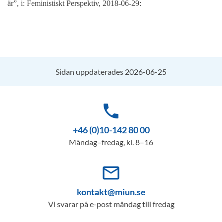
är”, i: Feministiskt Perspektiv, 2018-06-29:
Sidan uppdaterades 2026-06-25
phone
+46 (0)10-142 80 00
Måndag–fredag, kl. 8–16
mail_outline
kontakt@miun.se
Vi svarar på e-post måndag till fredag