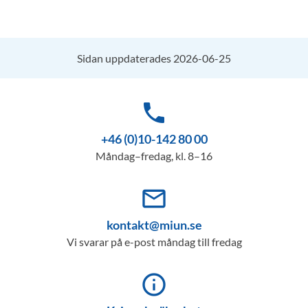
Sidan uppdaterades 2026-06-25
phone
+46 (0)10-142 80 00
Måndag–fredag, kl. 8–16
mail_outline
kontakt@miun.se
Vi svarar på e-post måndag till fredag
info_outline