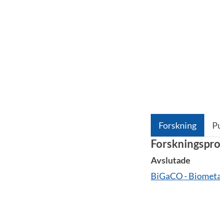
Forskning
P
Forskningspro
Avslutade
BiGaCO - Biometan