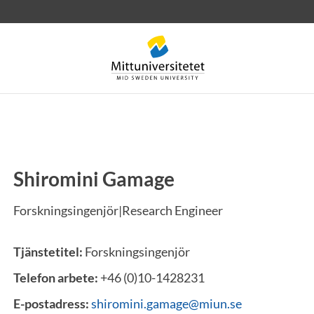
Shiromini Gamage
rev
Personal
Lediga jobb
Forskningsingenjör|Research Engineer
Tjänstetitel:
Forskningsingenjör
Telefon arbete:
+46 (0)10-1428231
E-postadress:
shiromini.gamage@miun.se