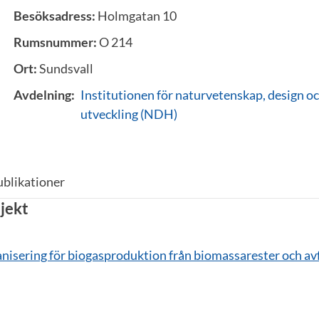
Besöksadress:
Holmgatan 10
Rumsnummer:
O 214
Ort:
Sundsvall
Avdelning:
Institutionen för naturvetenskap, design oc
utveckling (NDH)
ublikationer
jekt
isering för biogasproduktion från biomassarester och avf