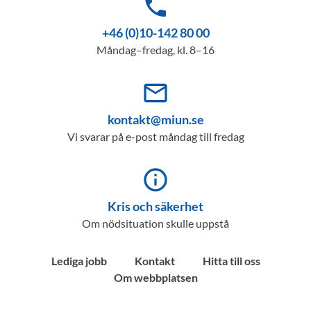
phone
+46 (0)10-142 80 00
Måndag–fredag, kl. 8–16
mail_outline
kontakt@miun.se
Vi svarar på e-post måndag till fredag
info_outline
Kris och säkerhet
Om nödsituation skulle uppstå
Lediga jobb
Kontakt
Hitta till oss
Om webbplatsen