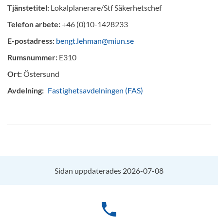
Tjänstetitel:
Lokalplanerare/Stf Säkerhetschef
Telefon arbete:
+46 (0)10-1428233
E-postadress:
bengt.lehman@miun.se
Rumsnummer:
E310
Ort:
Östersund
Avdelning:
Fastighetsavdelningen (FAS)
Sidan uppdaterades 2026-07-08
phone