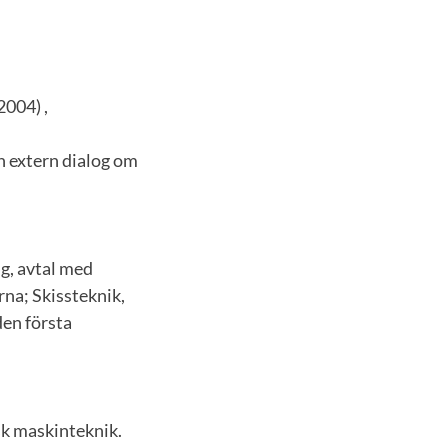
2004) ,
En extern dialog om
g, avtal med
na; Skissteknik,
den första
k maskinteknik.