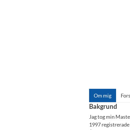
Om mig
For
Bakgrund
Jag tog min Maste
1997 registrerade 