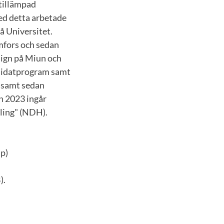
 tillämpad
med detta arbetade
å Universitet.
mfors och sedan
sign på Miun och
didatprogram samt
m samt sedan
n 2023 ingår
kling" (NDH).
p)
).