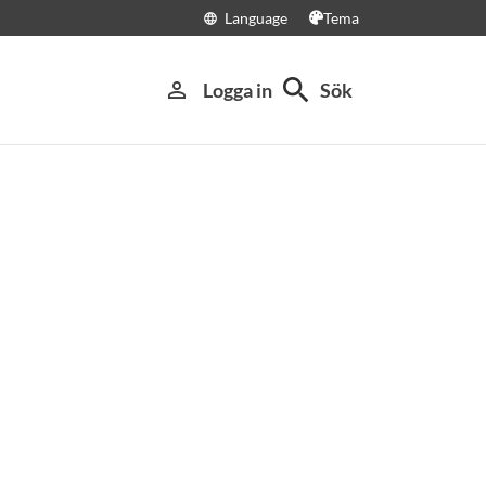
Language
Tema
language
search
person_outline
Logga in
Sök