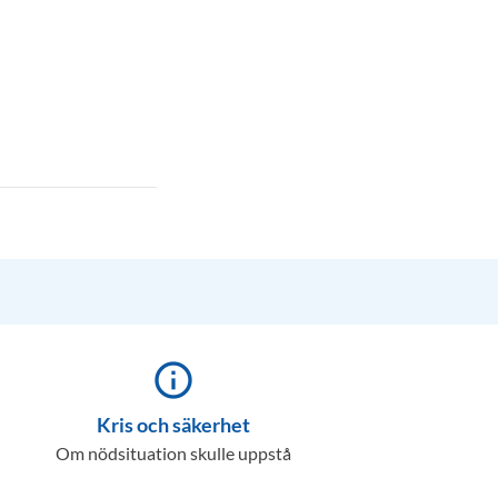
info_outline
Kris och säkerhet
Om nödsituation skulle uppstå