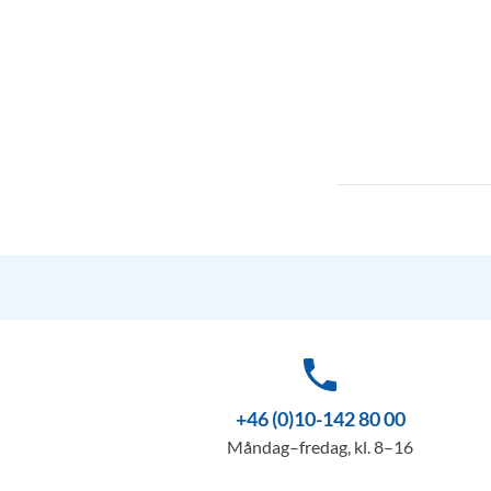
phone
+46 (0)10-142 80 00
Måndag–fredag, kl. 8–16