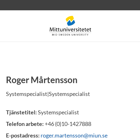
Roger Mårtensson
rev
Personal
Lediga jobb
Systemspecialist|Systemspecialist
Tjänstetitel:
Systemspecialist
Telefon arbete:
+46 (0)10-1427888
E-postadress:
roger.martensson@miun.se