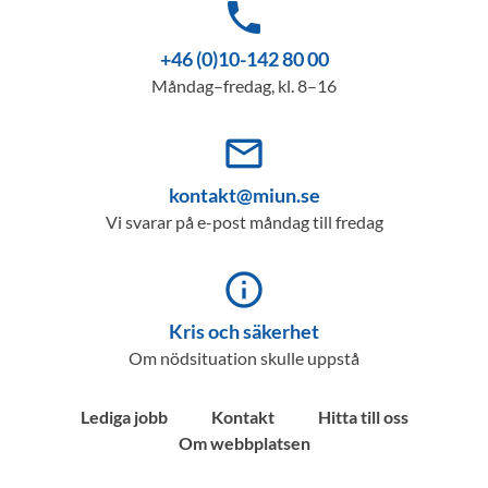
phone
+46 (0)10-142 80 00
Måndag–fredag, kl. 8–16
mail_outline
kontakt@miun.se
Vi svarar på e-post måndag till fredag
info_outline
Kris och säkerhet
Om nödsituation skulle uppstå
Lediga jobb
Kontakt
Hitta till oss
Om webbplatsen