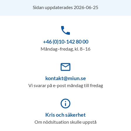
Sidan uppdaterades 2026-06-25
phone
+46 (0)10-142 80 00
Måndag–fredag, kl. 8–16
mail_outline
kontakt@miun.se
Vi svarar på e-post måndag till fredag
info_outline
Kris och säkerhet
Om nödsituation skulle uppstå