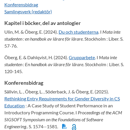
Konferensbidrag
Samlingsverk (redaktör)
Kapitel i böcker, del av antologier
Ulin, M. & Öberg, E. (2024).
Du och studenterna
. I
Mata inte
studenten : en handbok av lärare för lärare
. Stockholm : Liber. S.
57-76.
Öberg, E. & Dahlqvist, H. (2024).
Grupparbete
. I
Mata inte
studenten : En handbok av lärare för lärare
. Stockholm : Liber. S.
120-145.
Konferensbidrag
Sällvin, L. , Öberg, L. , Söderback, J. & Öberg, E. (2025).
Rethinking Entry Requirements for Gender Diversity in CS
Education
: A Case Study of Student Performance in an
Introductory Programming Course. I
Proceedings of the ACM
SIGSOFT Symposium on the Foundations of Software
Engineering
.. S. 1574--1581.