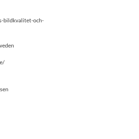
bildkvalitet-och-
Sweden
e/
lsen