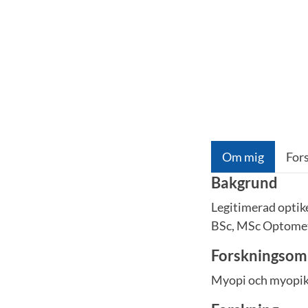
Om mig
For
Bakgrund
Legitimerad optik
BSc, MSc Optome
Forskningsom
Myopi och myopik