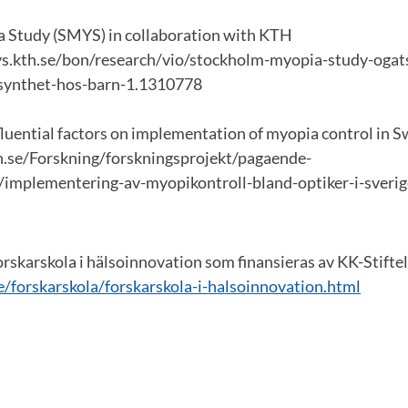
 Study (SMYS) in collaboration with KTH
s.kth.se/bon/research/vio/stockholm-myopia-study-ogats-
rsynthet-hos-barn-1.1310778
luential factors on implementation of myopia control in 
.se/Forskning/forskningsprojekt/pagaende-
/implementering-av-myopikontroll-bland-optiker-i-sverig
forskarskola i hälsoinnovation som finansieras av KK-Stifte
/forskarskola/forskarskola-i-halsoinnovation.html