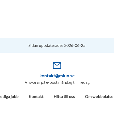
Sidan uppdaterades 2026-06-25
mail_outline
kontakt@miun.se
Vi svarar på e-post måndag till fredag
Lediga jobb
Kontakt
Hitta till oss
Om webbplatse