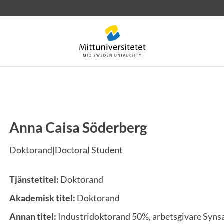
Anna Caisa Söderberg
rev
Personal
Lediga jobb
Doktorand|Doctoral Student
Tjänstetitel:
Doktorand
Akademisk titel:
Doktorand
Annan titel:
Industridoktorand 50%, arbetsgivare Syn