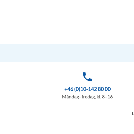
phone
+46 (0)10-142 80 00
Måndag–fredag, kl. 8–16