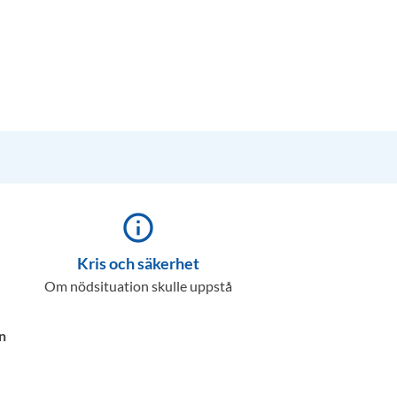
info_outline
Kris och säkerhet
Om nödsituation skulle uppstå
n