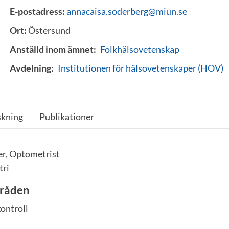
E-postadress:
annacaisa.soderberg@miun.se
Ort:
Östersund
Anställd inom ämnet:
Folkhälsovetenskap
Avdelning:
Institutionen för hälsovetenskaper (HOV)
skning
Publikationer
er, Optometrist
tri
råden
ontroll