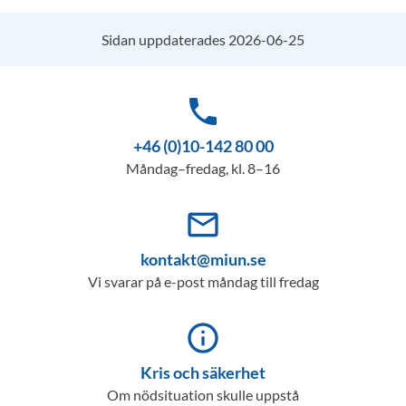
Sidan uppdaterades 2026-06-25
phone
+46 (0)10-142 80 00
Måndag–fredag, kl. 8–16
mail_outline
kontakt@miun.se
Vi svarar på e-post måndag till fredag
info_outline
Kris och säkerhet
Om nödsituation skulle uppstå