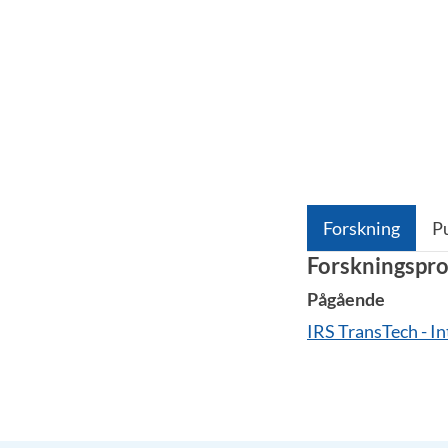
Forskning
P
Forskningspro
Pågående
IRS TransTech - I