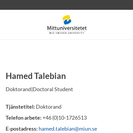
Hamed Talebian
rev
Personal
Lediga jobb
Doktorand|Doctoral Student
Tjänstetitel:
Doktorand
Telefon arbete:
+46 (0)10-1726513
E-postadress:
hamed.talebian@miun.se