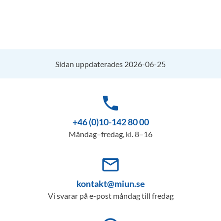
Sidan uppdaterades 2026-06-25
phone
+46 (0)10-142 80 00
Måndag–fredag, kl. 8–16
mail_outline
kontakt@miun.se
Vi svarar på e-post måndag till fredag