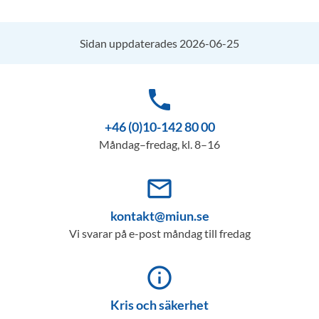
Sidan uppdaterades 2026-06-25
phone
+46 (0)10-142 80 00
Måndag–fredag, kl. 8–16
mail_outline
kontakt@miun.se
Vi svarar på e-post måndag till fredag
info_outline
Kris och säkerhet