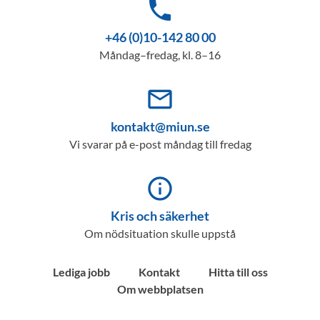
phone
+46 (0)10-142 80 00
Måndag–fredag, kl. 8–16
mail_outline
kontakt@miun.se
Vi svarar på e-post måndag till fredag
info_outline
Kris och säkerhet
Om nödsituation skulle uppstå
Lediga jobb
Kontakt
Hitta till oss
Om webbplatsen