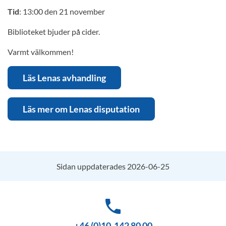
Tid
: 13:00 den 21 november
Biblioteket bjuder på cider.
Varmt välkommen!
Läs Lenas avhandling
Läs mer om Lenas disputation
Sidan uppdaterades 2026-06-25
phone
+46 (0)10-142 80 00