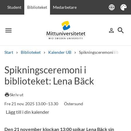
language
Student
Biblioteket
Medarbetare
Language
Tema
menu
search
person_outline
Meny
Logga in
Sök
Start
Biblioteket
Kalender UB
Spikningsceremoni i bibliote
Sök
Spikningsceremoni i
Andra söktjänster
biblioteket: Lena Bäck
Kurser och program
Kursplaner
Välkomstbrev
Personal
Lediga jobb
print
Skriv ut
Fre 21 nov. 2025 13.00–13.30
Östersund
Den 21 november klockan 13:00 spikar Lena Bäck sin