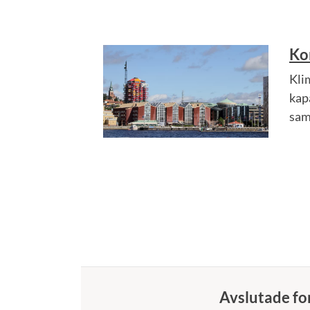
Ko
Kli
kap
sam
Avslutade fo