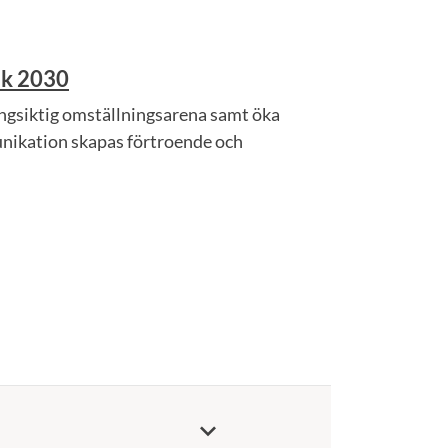
ik 2030
långsiktig omställningsarena samt öka
nikation skapas förtroende och
keyboard_arrow_down