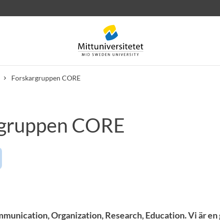
Forskargruppen CORE
rgruppen CORE
rev
Personal
Lediga jobb
munication, Organization, Research, Education. Vi är en