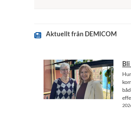
Aktuellt från DEMICOM
Bl
Hur
kom
båd
effe
202