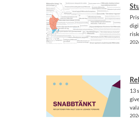
Stu
Pri
dig
risk
202
Re
13 
give
val
202