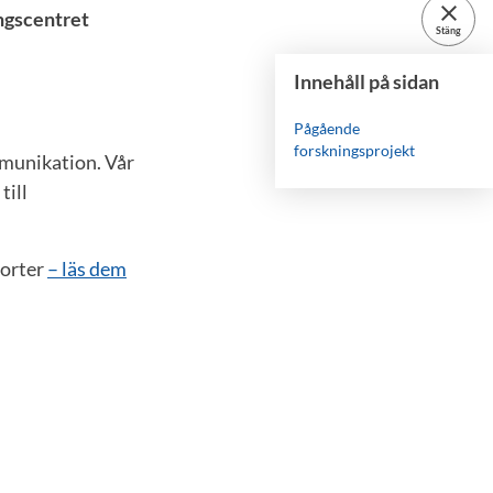
close
ingscentret
Stäng
Innehåll på sidan
Pågående
forskningsprojekt
mmunikation. Vår
till
porter
– läs dem