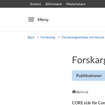
Student
Biblioteket
Medarbetare
menu
Meny
Start
Forskning
Forskningsmiljöer och forum
Sök
Andra söktjänster
Forska
Kurser och program
Kursplaner
Välkomstb
Publikationer
Skriv ut
print
CORE står för Com