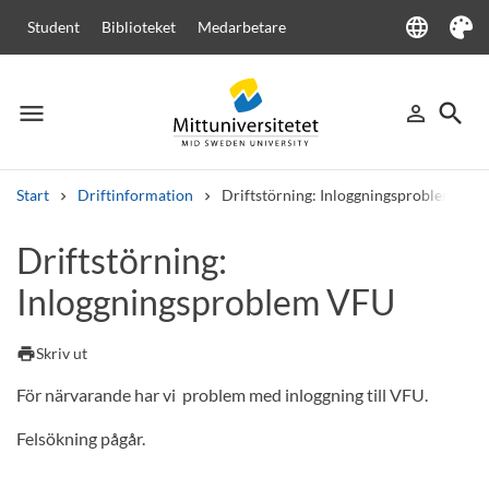
language
Student
Biblioteket
Medarbetare
Language
Tema
menu
search
person_outline
Meny
Logga in
Sök
Start
Driftinformation
Driftstörning: Inloggningsproblem VFU
Sök
Driftstörning:
Andra söktjänster
Inloggningsproblem VFU
Kurser och program
Kursplaner
Välkomstbrev
Personal
Lediga jobb
print
Skriv ut
För närvarande har vi problem med inloggning till VFU.
Felsökning pågår.