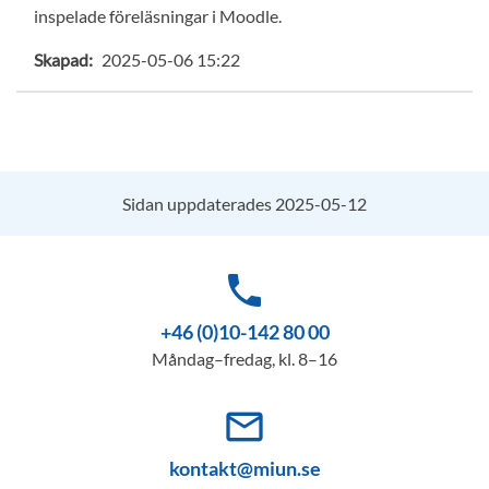
inspelade föreläsningar i Moodle.
Skapad:
2025-05-06 15:22
Sidan uppdaterades 2025-05-12
phone
+46 (0)10-142 80 00
Måndag–fredag, kl. 8–16
mail_outline
kontakt@miun.se