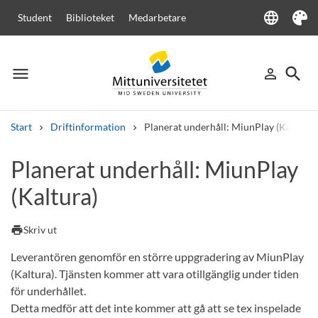
language
Student
Biblioteket
Medarbetare
Language
Tema
menu
search
person_outline
Meny
Logga in
Sök
Start
Driftinformation
Planerat underhåll: MiunPlay (Kaltura)
Sök
Planerat underhåll: MiunPlay
Andra söktjänster
(Kaltura)
Kurser och program
Kursplaner
Välkomstbrev
Personal
Lediga jobb
print
Skriv ut
Leverantören genomför en större uppgradering av MiunPlay
(Kaltura). Tjänsten kommer att vara otillgänglig under tiden
för underhållet.
Detta medför att det inte kommer att gå att se tex inspelade