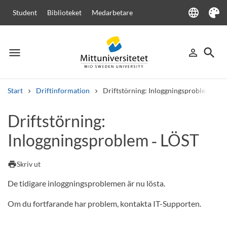
language
Student
Biblioteket
Medarbetare
Language
Tema
menu
search
person_outline
Meny
Logga in
Sök
Start
Driftinformation
Driftstörning: Inloggningsproblem - LÖ
Sök
Driftstörning:
Andra söktjänster
Inloggningsproblem ‑ LÖST
Kurser och program
Kursplaner
Välkomstbrev
Personal
Lediga jobb
print
Skriv ut
De tidigare inloggningsproblemen är nu lösta.
Om du fortfarande har problem, kontakta IT-Supporten.