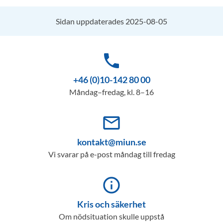
Sidan uppdaterades 2025-08-05
phone
+46 (0)10-142 80 00
Måndag–fredag, kl. 8–16
mail_outline
kontakt@miun.se
Vi svarar på e-post måndag till fredag
info_outline
Kris och säkerhet
Om nödsituation skulle uppstå