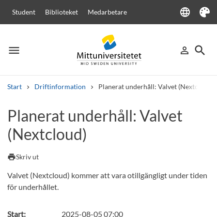
language
Student
Biblioteket
Medarbetare
Language
Tema
menu
search
person_outline
Meny
Logga in
Sök
Start
Driftinformation
Planerat underhåll: Valvet (Nextcloud)
Sök
Planerat underhåll: Valvet
Andra söktjänster
(Nextcloud)
Kurser och program
Kursplaner
Välkomstbrev
Personal
Lediga jobb
print
Skriv ut
Valvet (Nextcloud) kommer att vara otillgängligt under tiden
för underhållet.
Start:
2025-08-05 07:00