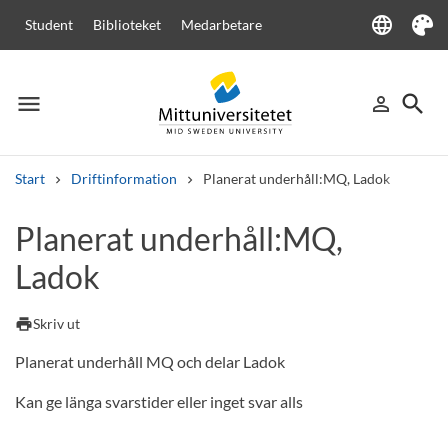
language
Student
Biblioteket
Medarbetare
Language
Tema
menu
search
person_outline
Meny
Logga in
Sök
Start
Driftinformation
Planerat underhåll:MQ, Ladok
Sök
Planerat underhåll:MQ,
Andra söktjänster
Ladok
Kurser och program
Kursplaner
Välkomstbrev
Personal
Lediga jobb
print
Skriv ut
Planerat underhåll MQ och delar Ladok
Kan ge länga svarstider eller inget svar alls