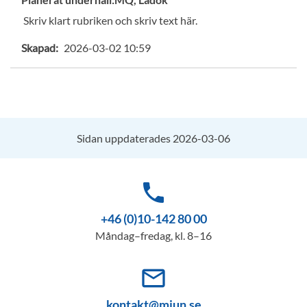
Skriv klart rubriken och skriv text här.
Skapad:
2026-03-02 10:59
Sidan uppdaterades 2026-03-06
phone
+46 (0)10-142 80 00
Måndag–fredag, kl. 8–16
mail_outline
kontakt@miun.se