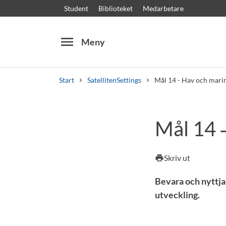
Student
Biblioteket
Medarbetare
menu
Meny
Start
SatellitenSettings
Mål 14 - Hav och mari
Sök
Andra söktjänster
Mål 14 
Kurser och program
Kursplaner
Välkomstb
Skriv ut
print
Bevara och nyttja 
utveckling.