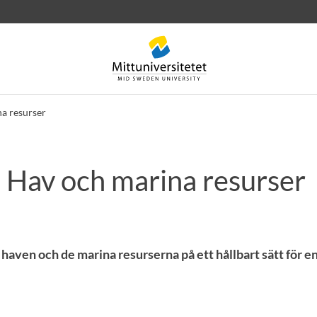
na resurser
‑ Hav och marina resurser
rev
Personal
Lediga jobb
haven och de marina resurserna på ett hållbart sätt för en