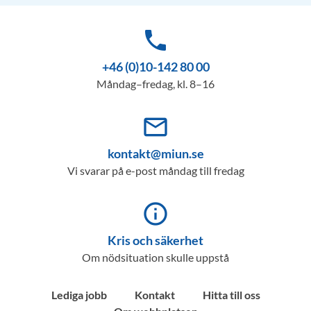
phone
+46 (0)10-142 80 00
Måndag–fredag, kl. 8–16
mail_outline
kontakt@miun.se
Vi svarar på e-post måndag till fredag
info_outline
Kris och säkerhet
Om nödsituation skulle uppstå
Lediga jobb
Kontakt
Hitta till oss