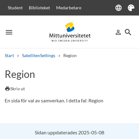
language
Student
Biblioteket
Medarbetare
Language
Tema
menu
search
person_outline
Meny
Logga in
Sök
Start
SatellitenSettings
Region
Sök
Region
Andra söktjänster
Kurser och program
Kursplaner
Välkomstbrev
Personal
print
Skriv ut
Lediga jobb
En sida för val av samverkan. I detta fal: Region
Sidan uppdaterades 2025-05-08