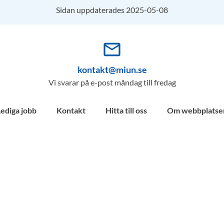
Sidan uppdaterades 2025-05-08
mail_outline
kontakt@miun.se
Vi svarar på e-post måndag till fredag
Lediga jobb
Kontakt
Hitta till oss
Om webbplatse