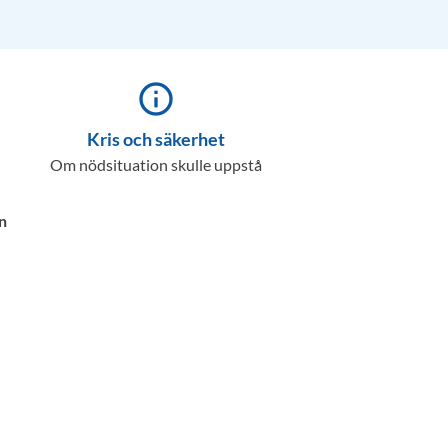
info_outline
Kris och säkerhet
Om nödsituation skulle uppstå
n