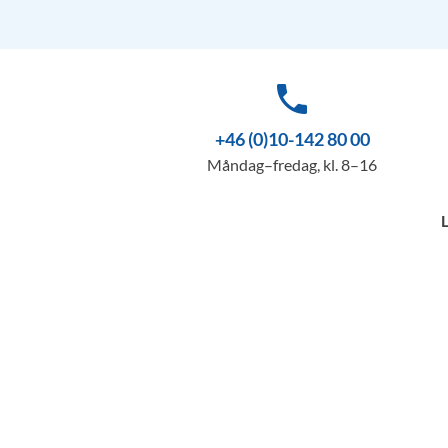
phone
+46 (0)10-142 80 00
Måndag–fredag, kl. 8–16