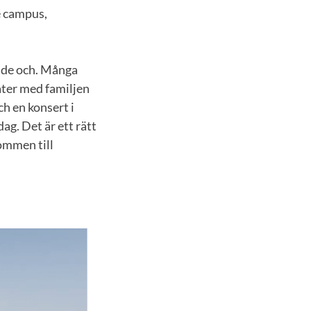
e campus,
både och. Många
eater med familjen
ch en konsert i
ag. Det är ett rätt
ommen till