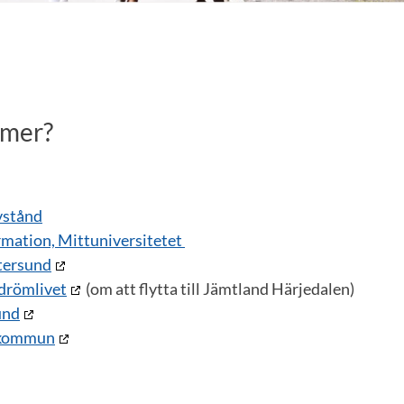
a mer?
vstånd
mation, Mittuniversitetet
stersund
l drömlivet
(om att flytta till Jämtland Härjedalen)
und
 kommun