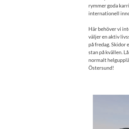
rymmer goda karri
internationell inn
Här behöver vi int
väljer en aktiv liv
på fredag. Skidor e
stan på kvällen. L
normalt helgupplä
Östersund!