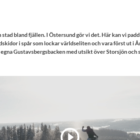
n stad bland fjällen. I Östersund gör vi det. Här kan vi pad
dskidor i spår som lockar världseliten och vara först ut i
s egna Gustavsbergsbacken med utsikt över Storsjön och s