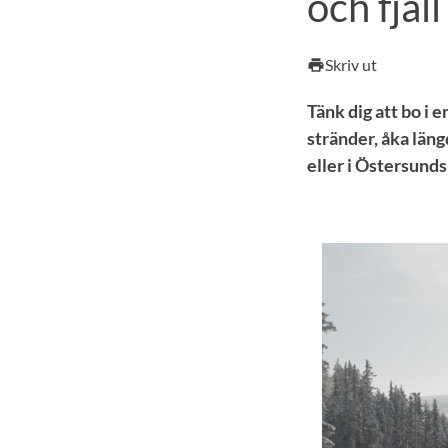
och fjäll
Skriv ut
print
Tänk dig att bo i e
stränder, åka läng
eller i Östersund