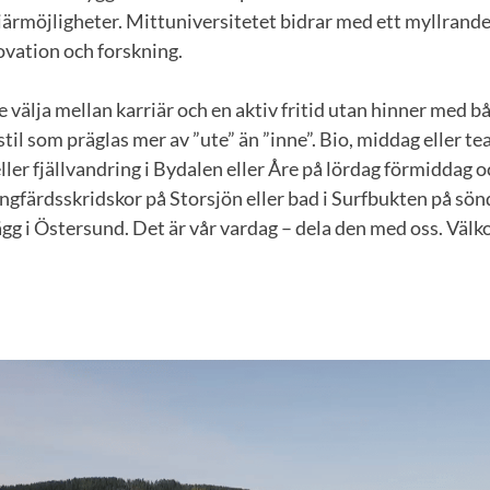
ärmöjligheter. Mittuniversitetet bidrar med ett myllrand
ovation och forskning.
e välja mellan karriär och en aktiv fritid utan hinner med 
sstil som präglas mer av ”ute” än ”inne”. Bio, middag eller t
ller fjällvandring i Bydalen eller Åre på lördag förmiddag o
ångfärdsskridskor på Storsjön eller bad i Surfbukten på sönd
gg i Östersund. Det är vår vardag – dela den med oss. Välk