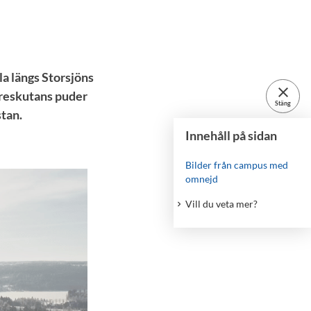
dla längs Storsjöns
close
 Åreskutans puder
Stäng
tan.
Innehåll på sidan
Bilder från campus med
omnejd
Vill du veta mer?