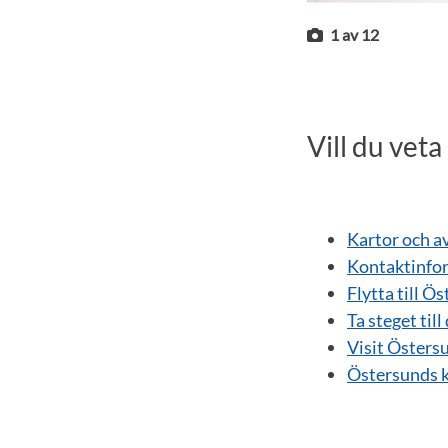
1
av
12
Vill du vet
Kartor och a
Kontaktinfor
Flytta till Ö
Ta steget til
Visit Östers
Östersunds