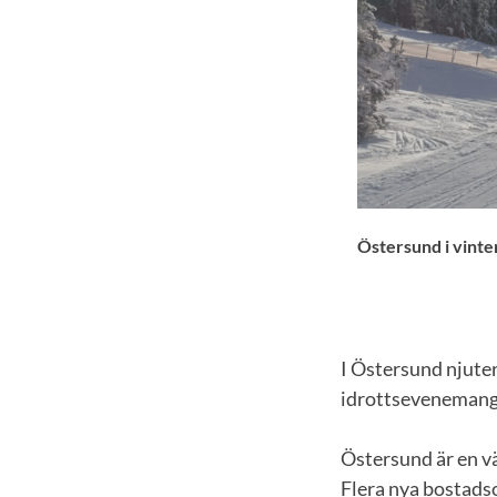
Östersund i vinter
I Östersund njuter
idrottsevenemang, 
Östersund är en vä
Flera nya bostads