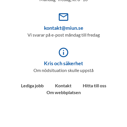
mail_outline
kontakt@miun.se
Vi svarar på e-post måndag till fredag
info_outline
Kris och säkerhet
Om nödsituation skulle uppstå
Lediga jobb
Kontakt
Hitta till oss
Om webbplatsen