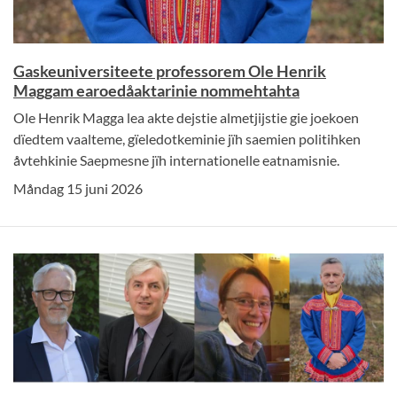
Gaskeuniversiteete professorem Ole Henrik
Maggam earoedåaktarinie nommehtahta
Ole Henrik Magga lea akte dejstie almetjijstie gie joekoen
dïedtem vaalteme, gïeledotkeminie jïh saemien politihken
åvtehkinie Saepmesne jïh internationelle eatnamisnie.
Måndag 15 juni 2026