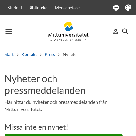
language
Student
Biblioteket
Medarbetare
Language
Tema
menu
search
person_outline
Meny
Logga in
Sök
Start
Kontakt
Press
Nyheter
Sök
Andra söktjänster
Nyheter och
Kurser och program
Kursplaner
Välkomstbrev
Personal
pressmeddelanden
Lediga jobb
Här hittar du nyheter och pressmeddelanden från
Mittuniversitetet.
Missa inte en nyhet!