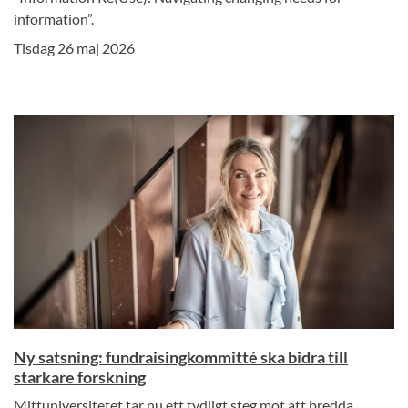
information”.
Tisdag 26 maj 2026
Ny satsning: fundraisingkommitté ska bidra till
starkare forskning
Mittuniversitetet tar nu ett tydligt steg mot att bredda