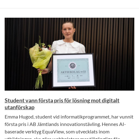
Student vann första pris för lösning mot digitalt
utanförskap
Emma Hugod, student vid informatikprogrammet, har vunnit
första pris i AB Jämtlands innovationstävling. Hennes AI-
baserade verktyg EquaView, som utvecklats inom
utbildningen, ska göra webbplatser mer tillgängliga för