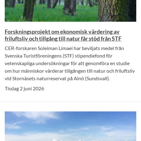
Forskningsprojekt om ekonomisk värdering av
friluftsliv och tillgång till natur får stöd från STF
CER-forskaren Soleiman Limaei har beviljats medel från
Svenska Turistföreningens (STF) stipendiefond för
vetenskapliga undersökningar för att genomföra en studie
om hur människor värderar tillgången till natur och friluftsliv
vid Stornäsets naturreservat på Alnö (Sundsvall).
Tisdag 2 juni 2026