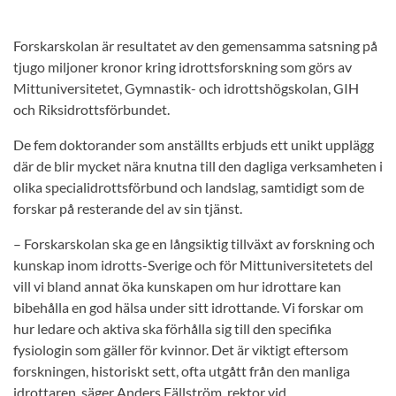
Forskarskolan är resultatet av den gemensamma satsning på
tjugo miljoner kronor kring idrottsforskning som görs av
Mittuniversitetet, Gymnastik- och idrottshögskolan, GIH
och Riksidrottsförbundet.
De fem doktorander som anställts erbjuds ett unikt upplägg
där de blir mycket nära knutna till den dagliga verksamheten i
olika specialidrottsförbund och landslag, samtidigt som de
forskar på resterande del av sin tjänst.
– Forskarskolan ska ge en långsiktig tillväxt av forskning och
kunskap inom idrotts-Sverige och för Mittuniversitetets del
vill vi bland annat öka kunskapen om hur idrottare kan
bibehålla en god hälsa under sitt idrottande. Vi forskar om
hur ledare och aktiva ska förhålla sig till den specifika
fysiologin som gäller för kvinnor. Det är viktigt eftersom
forskningen, historiskt sett, ofta utgått från den manliga
idrottaren, säger Anders Fällström, rektor vid