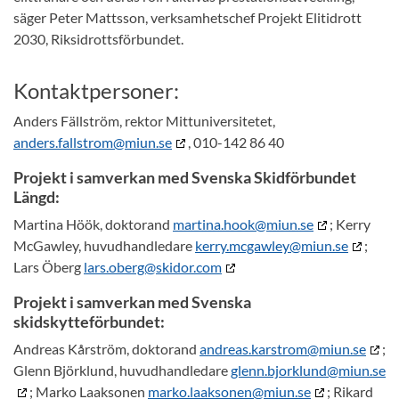
säger Peter Mattsson, verksamhetschef Projekt Elitidrott
2030, Riksidrottsförbundet.
Kontaktpersoner:
Anders Fällström, rektor Mittuniversitetet,
anders.fallstrom@miun.se
, 010-142 86 40
Projekt i samverkan med Svenska Skidförbundet
Längd:
Martina Höök, doktorand
martina.hook@miun.se
; Kerry
McGawley, huvudhandledare
kerry.mcgawley@miun.se
;
Lars Öberg
lars.oberg@skidor.com
Projekt i samverkan med Svenska
skidskytteförbundet:
Andreas Kårström, doktorand
andreas.karstrom@miun.se
;
Glenn Björklund, huvudhandledare
glenn.bjorklund@miun.se
; Marko Laaksonen
marko.laaksonen@miun.se
; Rikard