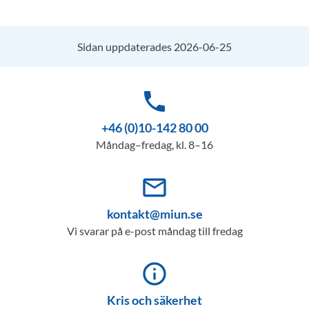
Sidan uppdaterades 2026-06-25
phone
+46 (0)10-142 80 00
Måndag–fredag, kl. 8–16
mail_outline
kontakt@miun.se
Vi svarar på e-post måndag till fredag
info_outline
Kris och säkerhet