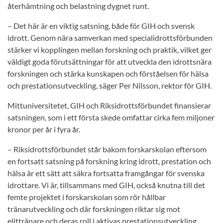
återhämtning och belastning dygnet runt.
– Det här är en viktig satsning, både för GIH och svensk
idrott. Genom nära samverkan med specialidrottsförbunden
stärker vi kopplingen mellan forskning och praktik, vilket ger
väldigt goda förutsättningar för att utveckla den idrottsnära
forskningen och stärka kunskapen och förståelsen för hälsa
och prestationsutveckling, säger Per Nilsson, rektor för GIH.
Mittuniversitetet, GIH och Riksidrottsförbundet finansierar
satsningen, som i ett första skede omfattar cirka fem miljoner
kronor per år i fyra år.
– Riksidrottsförbundet står bakom forskarskolan eftersom
en fortsatt satsning på forskning kring idrott, prestation och
hälsa är ett sätt att säkra fortsatta framgångar för svenska
idrottare. Vi är, tillsammans med GIH, också knutna till det
femte projektet i forskarskolan som rör hållbar
tränarutveckling och där forskningen riktar sig mot
elittränare och deras roll i aktivas prestationsutveckling,