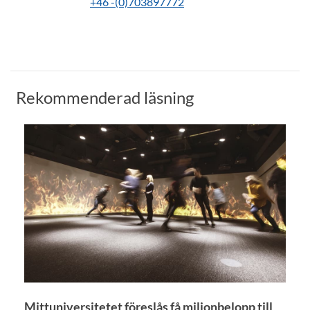
+46 -(0)703897772
Rekommenderad läsning
Mittuniversitetet föreslås få miljonbelopp till