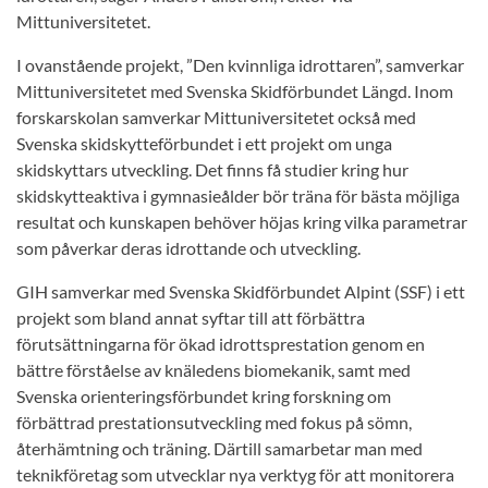
Mittuniversitetet.
I ovanstående projekt, ”Den kvinnliga idrottaren”, samverkar
Mittuniversitetet med Svenska Skidförbundet Längd. Inom
forskarskolan samverkar Mittuniversitetet också med
Svenska skidskytteförbundet i ett projekt om unga
skidskyttars utveckling. Det finns få studier kring hur
skidskytteaktiva i gymnasieålder bör träna för bästa möjliga
resultat och kunskapen behöver höjas kring vilka parametrar
som påverkar deras idrottande och utveckling.
GIH samverkar med Svenska Skidförbundet Alpint (SSF) i ett
projekt som bland annat syftar till att förbättra
förutsättningarna för ökad idrottsprestation genom en
bättre förståelse av knäledens biomekanik, samt med
Svenska orienteringsförbundet kring forskning om
förbättrad prestationsutveckling med fokus på sömn,
återhämtning och träning. Därtill samarbetar man med
teknikföretag som utvecklar nya verktyg för att monitorera