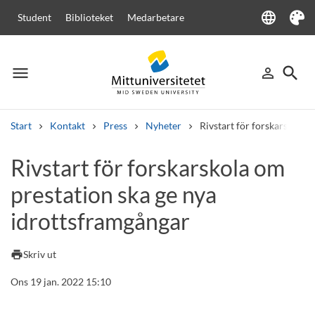
language
Student
Biblioteket
Medarbetare
Language
Tema
menu
search
person_outline
Meny
Logga in
Sök
Start
Kontakt
Press
Nyheter
Rivstart för forskarskola 
Sök
Rivstart för forskarskola om
Andra söktjänster
prestation ska ge nya
Kurser och program
Kursplaner
Välkomstbrev
Personal
Lediga jobb
idrottsframgångar
print
Skriv ut
Ons 19 jan. 2022 15:10