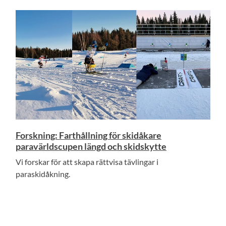
Forskning: Farthållning för skidåkare
paravärldscupen längd och skidskytte
Vi forskar för att skapa rättvisa tävlingar i
paraskidåkning.