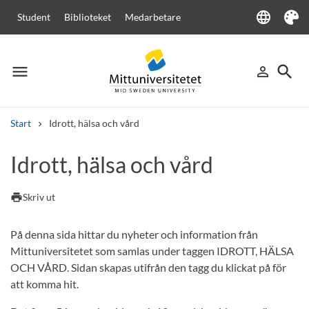
language
Student
Biblioteket
Medarbetare
Language
Tema
menu
search
person_outline
Meny
Logga in
Sök
Start
Idrott, hälsa och vård
Sök
Idrott, hälsa och vård
Andra söktjänster
Kurser och program
Kursplaner
Välkomstbrev
Personal
print
Skriv ut
Lediga jobb
På denna sida hittar du nyheter och information från
Mittuniversitetet som samlas under taggen IDROTT, HÄLSA
OCH VÅRD. Sidan skapas utifrån den tagg du klickat på för
att komma hit.