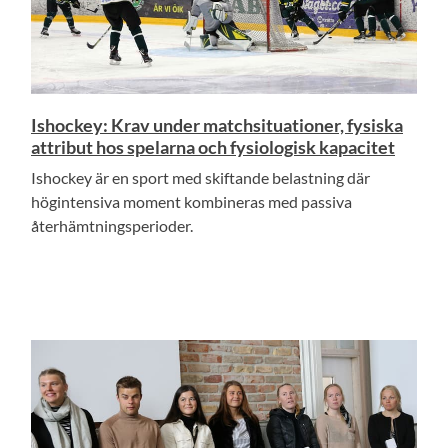
Ishockey: Krav under matchsituationer, fysiska
attribut hos spelarna och fysiologisk kapacitet
Ishockey är en sport med skiftande belastning där
högintensiva moment kombineras med passiva
återhämtningsperioder.