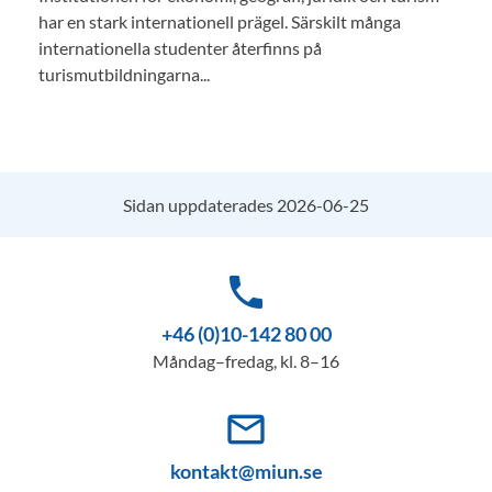
har en stark internationell prägel. Särskilt många
internationella studenter återfinns på
turismutbildningarna...
Sidan uppdaterades 2026-06-25
phone
+46 (0)10-142 80 00
Måndag–fredag, kl. 8–16
mail_outline
kontakt@miun.se