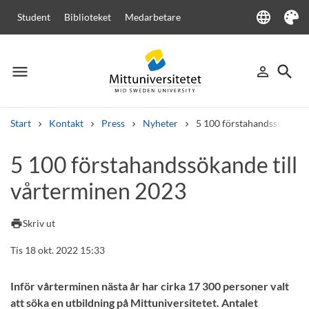
language
Student
Biblioteket
Medarbetare
Language
Tema
menu
search
person_outline
Meny
Logga in
Sök
Start
Kontakt
Press
Nyheter
5 100 förstahandssökande 
Sök
5 100 förstahandssökande till
Andra söktjänster
vårterminen 2023
Kurser och program
Kursplaner
Välkomstbrev
Personal
Lediga jobb
print
Skriv ut
Tis 18 okt. 2022 15:33
Inför vårterminen nästa år har cirka 17 300 personer valt
att söka en utbildning på Mittuniversitetet. Antalet