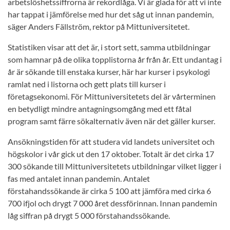
arbetslöshetssiffrorna är rekordlåga. Vi är glada för att vi inte
har tappat i jämförelse med hur det såg ut innan pandemin,
säger Anders Fällström, rektor på Mittuniversitetet.
Statistiken visar att det är, i stort sett, samma utbildningar
som hamnar på de olika topplistorna år från år. Ett undantag i
år är sökande till enstaka kurser, här har kurser i psykologi
ramlat ned i listorna och gett plats till kurser i
företagsekonomi. För Mittuniversitetets del är vårterminen
en betydligt mindre antagningsomgång med ett fåtal
program samt färre sökalternativ även när det gäller kurser.
Ansökningstiden för att studera vid landets universitet och
högskolor i vår gick ut den 17 oktober. Totalt är det cirka 17
300 sökande till Mittuniversitetets utbildningar vilket ligger i
fas med antalet innan pandemin. Antalet
förstahandssökande är cirka 5 100 att jämföra med cirka 6
700 ifjol och drygt 7 000 året dessförinnan. Innan pandemin
låg siffran på drygt 5 000 förstahandssökande.