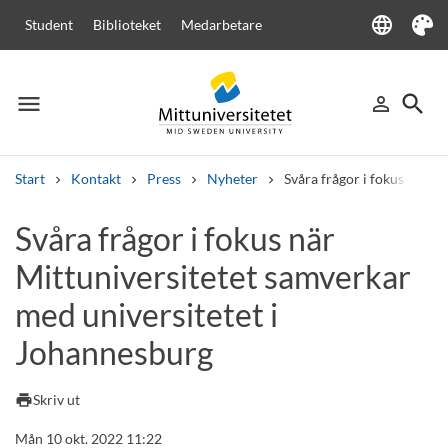
language
Student
Biblioteket
Medarbetare
Language
Tema
menu
search
person_outline
Meny
Logga in
Sök
Start
Kontakt
Press
Nyheter
Svåra frågor i fokus när M
Sök
Svåra frågor i fokus när
Andra söktjänster
Mittuniversitetet samverkar
Kurser och program
Kursplaner
Välkomstbrev
Personal
Lediga jobb
med universitetet i
Johannesburg
print
Skriv ut
Mån 10 okt. 2022 11:22