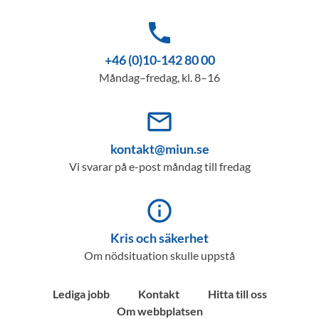
phone
+46 (0)10-142 80 00
Måndag–fredag, kl. 8–16
mail_outline
kontakt@miun.se
Vi svarar på e-post måndag till fredag
info_outline
Kris och säkerhet
Om nödsituation skulle uppstå
Lediga jobb
Kontakt
Hitta till oss
Om webbplatsen