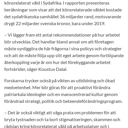
könsrelaterat våld i Sydafrika. I rapporten presenteras
beräkningar som visar att det könsrelaterade våldet kostade
det sydafrikanska samhället 36 miljarder rand, motsvarande
drygt 22 miljarder svenska kronor, bara under 2019.
– Vi lägger fram ett antal rekommendationer på hur arbetet
bör utvecklas. Det handlar bland annat om att företagen
måste synliggöra de här frågorna i sina policys och strategier
och att de måste följa upp sitt eget arbete genom fortlöpande
återkoppling varje år om hur det förebyggande arbetet
fortskrider, säger Koustuv Dalal.
Forskarna trycker också på vikten av utbildning och ökad
medvetenhet. Mer bör göras för att proaktivt förändra
patriarkala ideologier och en manscentrerad kultur genom
förändrad strategi, politik och beteendeförändringsprogram.
– Det är också viktigt att våga prata om problemen för att
bryta tystnaden och ta bort stigmatiseringen, skammen och
rädslan kring könsrelaterat våld på arbetsplatser och i