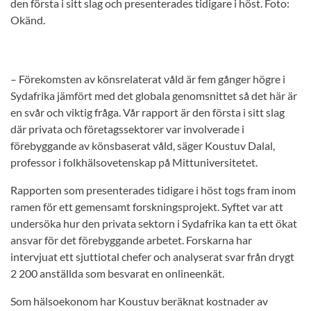
den första i sitt slag och presenterades tidigare i höst. Foto:
Okänd.
– Förekomsten av könsrelaterat våld är fem gånger högre i
Sydafrika jämfört med det globala genomsnittet så det här är
en svår och viktig fråga. Vår rapport är den första i sitt slag
där privata och företagssektorer var involverade i
förebyggande av könsbaserat våld, säger Koustuv Dalal,
professor i folkhälsovetenskap på Mittuniversitetet.
Rapporten som presenterades tidigare i höst togs fram inom
ramen för ett gemensamt forskningsprojekt. Syftet var att
undersöka hur den privata sektorn i Sydafrika kan ta ett ökat
ansvar för det förebyggande arbetet. Forskarna har
intervjuat ett sjuttiotal chefer och analyserat svar från drygt
2 200 anställda som besvarat en onlineenkät.
Som hälsoekonom har Koustuv beräknat kostnader av