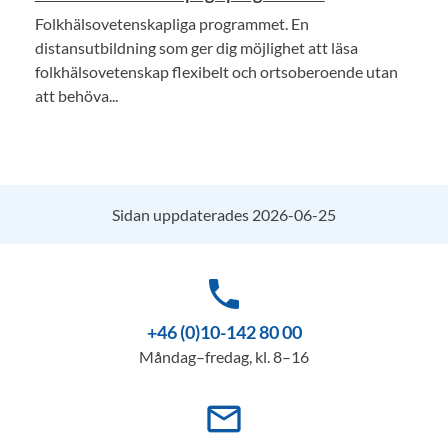
Folkhälsovetenskapliga programmet. En
distansutbildning som ger dig möjlighet att läsa
folkhälsovetenskap flexibelt och ortsoberoende utan
att behöva...
Sidan uppdaterades 2026-06-25
phone
+46 (0)10-142 80 00
Måndag–fredag, kl. 8–16
mail_outline