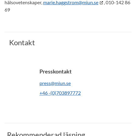
hälsovetenskaper,
marie.haggstrom@miun.se
, 010-142 86
69
Kontakt
Presskontakt
press@miun.se
+46 -(0)703897772
Rekommenderad läsning