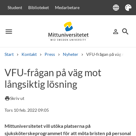
language
Student
Biblioteket
Medarbetare
Language
Tema
menu
search
person_outline
Meny
Logga in
Sök
Start
Kontakt
Press
Nyheter
VFU-frågan på väg mot lån
Sök
VFU‑frågan på väg mot
Andra söktjänster
långsiktig lösning
Kurser och program
Kursplaner
Välkomstbrev
Personal
Lediga jobb
print
Skriv ut
Tors 10 feb. 2022 09:05
Mittuniversitetet vill utöka platserna på
sjuksköterskeprogrammet för att möta bristen på personal