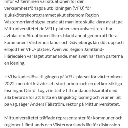
Inför vårterminen var situationen för den
verksamhetsförlagda utbildningen (VFU) för
sjuksköterskeprogrammet akut eftersom Region
Västernorrland signalerade att man inte skulle klara av att ge
Mittuniversitetet de VFU-platser som universitetet har
avtalat om. Situationen löstes bland annat genom att flera
kommuner i Västernorrlands och Gävleborgs län slöt upp och
erbjöd fler VFU-platser. Även vid Region Jämtland-
Härjedalen var läget utmanande, men även här fann parterna
en lösning.
− Vi lyckades lösa tillgången på VFU-platser för vårterminen
2022, men det krävdes ett stort arbete och en del kortsiktiga
lösningar. Därför tog vi initiativ till rundabordssamtal med
alla berörda för att hitta en långsiktig lösning och vi är en bit
på väg, säger Anders Fällström, rektor på Mittuniversitetet.
Mittuniversitetet träffade representanter för kommuner och
regioner i Jämtlands och Västernorrlands län för diskussion