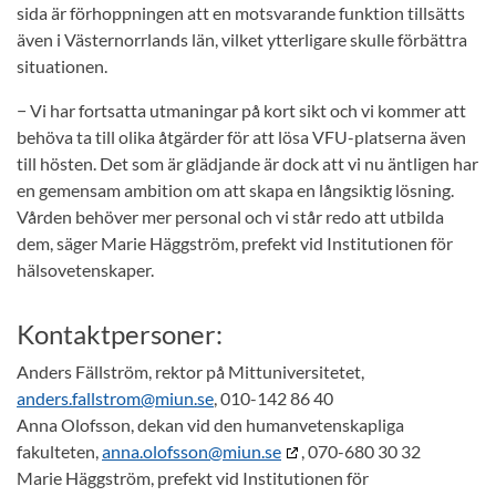
sida är förhoppningen att en motsvarande funktion tillsätts
även i Västernorrlands län, vilket ytterligare skulle förbättra
situationen.
− Vi har fortsatta utmaningar på kort sikt och vi kommer att
behöva ta till olika åtgärder för att lösa VFU-platserna även
till hösten. Det som är glädjande är dock att vi nu äntligen har
en gemensam ambition om att skapa en långsiktig lösning.
Vården behöver mer personal och vi står redo att utbilda
dem, säger Marie Häggström, prefekt vid Institutionen för
hälsovetenskaper.
Kontaktpersoner:
Anders Fällström, rektor på Mittuniversitetet,
anders.fallstrom@miun.se
, 010-142 86 40
Anna Olofsson, dekan vid den humanvetenskapliga
fakulteten,
anna.olofsson@miun.se
, 070-680 30 32
Marie Häggström, prefekt vid Institutionen för