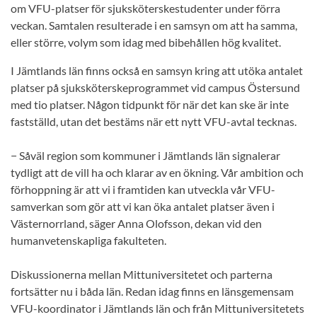
om VFU-platser för sjuksköterskestudenter under förra
veckan. Samtalen resulterade i en samsyn om att ha samma,
eller större, volym som idag med bibehållen hög kvalitet.
I Jämtlands län finns också en samsyn kring att utöka antalet
platser på sjuksköterskeprogrammet vid campus Östersund
med tio platser. Någon tidpunkt för när det kan ske är inte
fastställd, utan det bestäms när ett nytt VFU-avtal tecknas.
− Såväl region som kommuner i Jämtlands län signalerar
tydligt att de vill ha och klarar av en ökning. Vår ambition och
förhoppning är att vi i framtiden kan utveckla vår VFU-
samverkan som gör att vi kan öka antalet platser även i
Västernorrland, säger Anna Olofsson, dekan vid den
humanvetenskapliga fakulteten.
Diskussionerna mellan Mittuniversitetet och parterna
fortsätter nu i båda län. Redan idag finns en länsgemensam
VFU-koordinator i Jämtlands län och från Mittuniversitetets