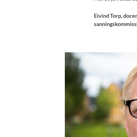
Eivind Torp, docen
sanningskommissio