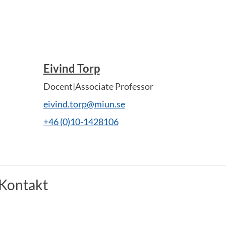
Eivind Torp
Docent|Associate Professor
eivind.torp@miun.se
+46 (0)10-1428106
Kontakt