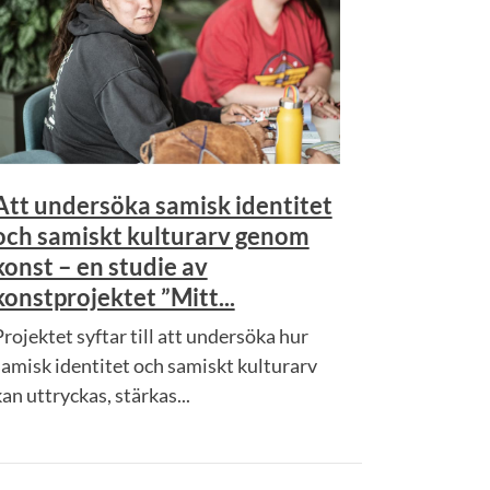
Att undersöka samisk identitet
och samiskt kulturarv genom
konst – en studie av
konstprojektet ”Mitt...
Projektet syftar till att undersöka hur
samisk identitet och samiskt kulturarv
an uttryckas, stärkas...