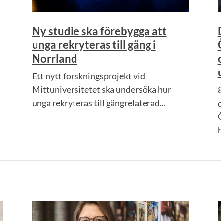
Ny studie ska förebygga att
unga rekryteras till gäng i
Norrland
Ett nytt forskningsprojekt vid
Mittuniversitetet ska undersöka hur
unga rekryteras till gängrelaterad...
h