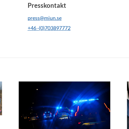
Presskontakt
press@miun.se
+46 -(0)703897772