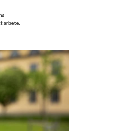
ns
t arbete.