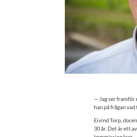
— Jag ser framför 
han på frågan vad 
Eivind Torp, docent
30 år. Det är ett a
kommissionärer.