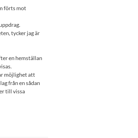
m förts mot
 uppdrag.
en, tycker jag är
ter en hemställan
isas.
ar möjlighet att
slag från en sådan
 till vissa