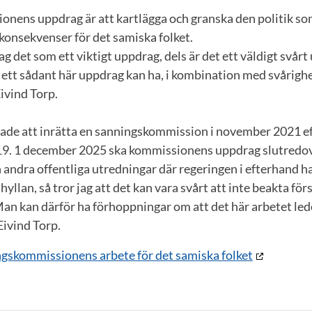
nens uppdrag är att kartlägga och granska den politik so
konsekvenser för det samiska folket.
ag det som ett viktigt uppdrag, dels är det ett väldigt svårt
ett sådant här uppdrag kan ha, i kombination med svårighet
Eivind Torp.
ade att inrätta en sanningskommission i november 2021 ef
9. 1 december 2025 ska kommissionens uppdrag slutredov
ån andra offentliga utredningar där regeringen i efterhand h
hyllan, så tror jag att det kan vara svårt att inte beakta för
n kan därför ha förhoppningar om att det här arbetet leder
Eivind Torp.
gskommissionens arbete för det samiska folket