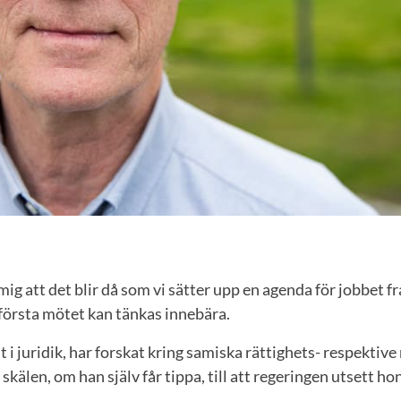
mig att det blir då som vi sätter upp en agenda för jobbet f
första mötet kan tänkas innebära.
 i juridik, har forskat kring samiska rättighets- respektive 
v skälen, om han själv får tippa, till att regeringen utsett ho