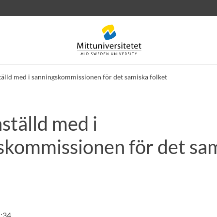
älld med i sanningskommissionen för det samiska folket
ställd med i
rev
Personal
Lediga jobb
skommissionen för det sa
1:34