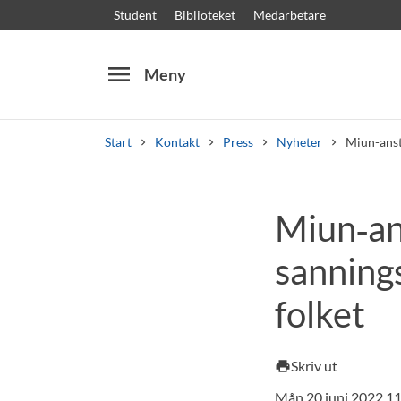
Student
Biblioteket
Medarbetare
menu
Meny
Start
Kontakt
Press
Nyheter
Miun-anst
Sök
Andra söktjänster
Miun‑an
Kurser och program
Kursplaner
Välkomstb
sanning
folket
Skriv ut
print
Mån 20 juni 2022 1