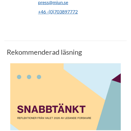
press@miun.se
+46 -(0)703897772
Rekommenderad läsning