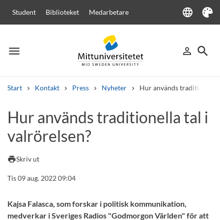
language
Student
Biblioteket
Medarbetare
Language
Tema
menu
search
person_outline
Meny
Logga in
Sök
Start
Kontakt
Press
Nyheter
Hur används traditionella t
Sök
Hur används traditionella tal i
Andra söktjänster
valrörelsen?
Kurser och program
Kursplaner
Välkomstbrev
Personal
Lediga jobb
print
Skriv ut
Tis 09 aug. 2022 09:04
Kajsa Falasca, som forskar i politisk kommunikation,
medverkar i Sveriges Radios "Godmorgon Världen" för att