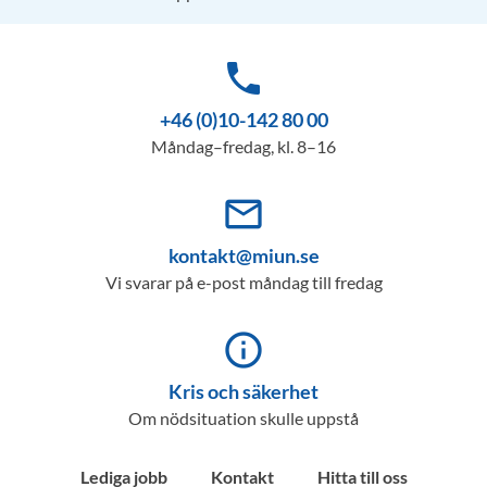
phone
+46 (0)10-142 80 00
Måndag–fredag, kl. 8–16
mail_outline
kontakt@miun.se
Vi svarar på e-post måndag till fredag
info_outline
Kris och säkerhet
Om nödsituation skulle uppstå
Lediga jobb
Kontakt
Hitta till oss