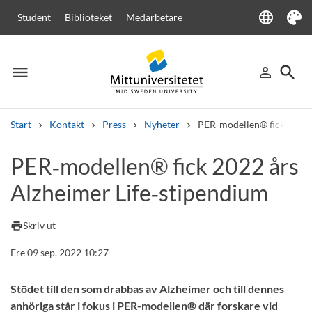
language
Student
Biblioteket
Medarbetare
Language
Tema
menu
search
person_outline
Meny
Logga in
Sök
Start
Kontakt
Press
Nyheter
PER-modellen® fick 2022 
Sök
PER‑modellen® fick 2022 års
Andra söktjänster
Alzheimer Life‑stipendium
Kurser och program
Kursplaner
Välkomstbrev
Personal
Lediga jobb
print
Skriv ut
Fre 09 sep. 2022 10:27
Stödet till den som drabbas av Alzheimer och till dennes
anhöriga står i fokus i PER-modellen® där forskare vid