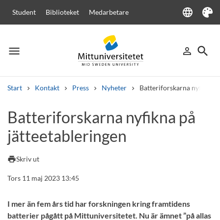
language
Student
Biblioteket
Medarbetare
Language
Tema
menu
search
person_outline
Meny
Logga in
Sök
Start
Kontakt
Press
Nyheter
Batteriforskarna nyfikna p
Sök
Batteriforskarna nyfikna på
Andra söktjänster
jätteetableringen
Kurser och program
Kursplaner
Välkomstbrev
Personal
Lediga jobb
print
Skriv ut
Tors 11 maj 2023 13:45
I mer än fem års tid har forskningen kring framtidens
batterier pågått på Mittuniversitetet. Nu är ämnet ”på allas