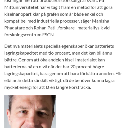
lösningar men att producera storskaligt är svårt. På
Mittuniversitetet har vi tagit fram en metod för att göra
kiselnanopartiklar på grafen som är både enkel och
kompatibel med industriella processer, säger Manisha
Phadatare och Rohan Patil, forskare i materialfysik vid
forskningscentrum FSCN.
Det nya materialets speciella egenskaper ökar batteriets
lagringskapacitet med tio procent, men det kan bli ännu
bättre. Genom att öka andelen kisel i materialet kan
batterierna nå en nivå där det har 20 procent högre
lagringskapacitet, bara genom att bara förbättra anoden. För
elbilar är detta särskilt viktigt, då de behöver kunna lagra
mycket energi för att få en längre körsträcka.