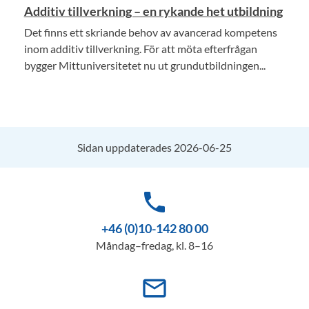
Additiv tillverkning – en rykande het utbildning
Det finns ett skriande behov av avancerad kompetens
inom additiv tillverkning. För att möta efterfrågan
bygger Mittuniversitetet nu ut grundutbildningen...
Sidan uppdaterades 2026-06-25
phone
+46 (0)10-142 80 00
Måndag–fredag, kl. 8–16
mail_outline