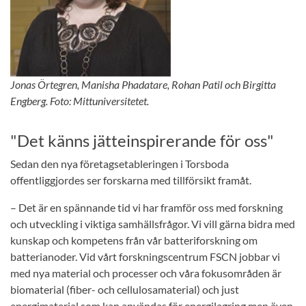
Jonas Örtegren, Manisha Phadatare, Rohan Patil och Birgitta
Engberg. Foto: Mittuniversitetet.
"Det känns jätteinspirerande för oss"
Sedan den nya företagsetableringen i Torsboda
offentliggjordes ser forskarna med tillförsikt framåt.
– Det är en spännande tid vi har framför oss med forskning
och utveckling i viktiga samhällsfrågor. Vi vill gärna bidra med
kunskap och kompetens från vår batteriforskning om
batterianoder. Vid vårt forskningscentrum FSCN jobbar vi
med nya material och processer och våra fokusområden är
biomaterial (fiber- och cellulosamaterial) och just
energimaterial som kan användas för energilagring men även