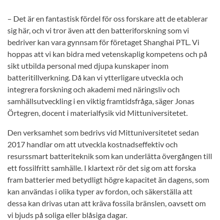
– Det är en fantastisk fördel för oss forskare att de etablerar
sig här, och vi tror även att den batteriforskning som vi
bedriver kan vara gynnsam för företaget Shanghai PTL. Vi
hoppas att vi kan bidra med vetenskaplig kompetens och på
sikt utbilda personal med djupa kunskaper inom
batteritillverkning. Då kan vi ytterligare utveckla och
integrera forskning och akademi med näringsliv och
samhällsutveckling i en viktig framtidsfråga, säger Jonas
Örtegren, docent i materialfysik vid Mittuniversitetet.
Den verksamhet som bedrivs vid Mittuniversitetet sedan
2017 handlar om att utveckla kostnadseffektiv och
resurssmart batteriteknik som kan underlätta övergången till
ett fossilfritt samhälle. I klartext rör det sig om att forska
fram batterier med betydligt högre kapacitet än dagens, som
kan användas i olika typer av fordon, och säkerställa att
dessa kan drivas utan att kräva fossila bränslen, oavsett om
vi bjuds på soliga eller blåsiga dagar.