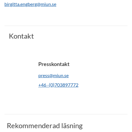
birgitta.engberg@miun.se
Kontakt
Presskontakt
press@miun.se
+46 -(0)703897772
Rekommenderad läsning