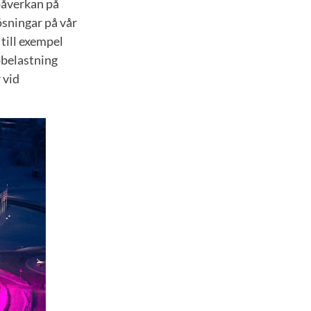
påverkan på
ösningar på vår
till exempel
öbelastning
 vid