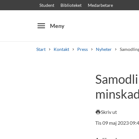
Student
Biblioteket
Medarbetare
menu
Meny
Start
Kontakt
Press
Nyheter
Samodling
Sök
Andra söktjänster
Samodli
Kurser och program
Kursplaner
Välkomstb
minskad
Skriv ut
print
Tis 09 maj 2023 09: