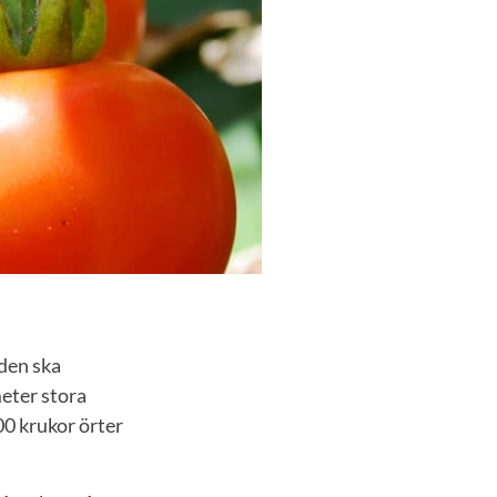
iden ska
eter stora
00 krukor örter