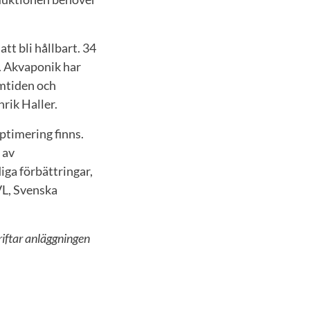
t bli hållbart. 34
l. Akvaponik har
ramtiden och
nrik Haller.
optimering finns.
 av
iga förbättringar,
VL, Svenska
driftar anläggningen