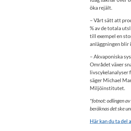
öka rejält.
– Vårt sätt att pr
% av de totala uts
till exempel en sto
anläggningen blir i
– Akvaponiska syst
Området växer snab
livscykelanalyser 
säger Michael Mar
Miljöinstitutet.
*fotnot: odlingen av
beräknas det ske u
Här kan du ta del a