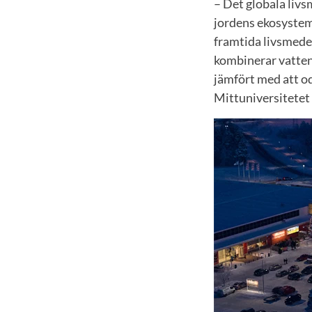
– Det globala liv
jordens ekosystem.
framtida livsmedel
kombinerar vattenb
jämfört med att odl
Mittuniversitetet o