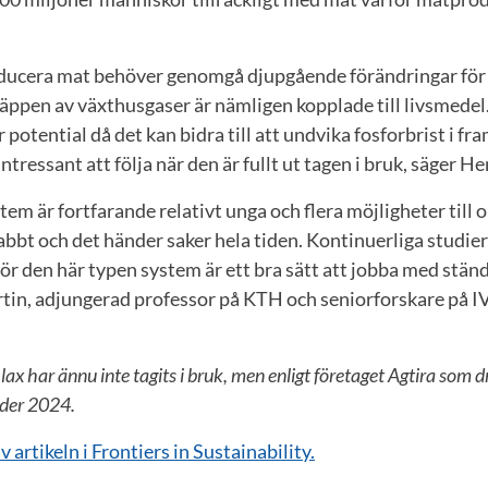
oducera mat behöver genomgå djupgående förändringar för at
läppen av växthusgaser är nämligen kopplade till livsmede
r potential då det kan bidra till att undvika fosforbrist i f
ntressant att följa när den är fullt ut tagen i bruk, säger He
em är fortfarande relativt unga och flera möjligheter till 
bt och det händer saker hela tiden. Kontinuerliga studier
för den här typen system är ett bra sätt att jobba med ständ
tin, adjungerad professor på KTH och seniorforskare på I
 lax har ännu inte tagits i bruk, men enligt företaget Agtira som 
nder 2024.
v artikeln i Frontiers in Sustainability.