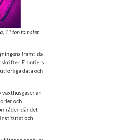
a, 11 ton tomater,
ggningens framtida
dskriften Frontiers
 utförliga data och
v växthusgaser än
gorier och
 områden där det
öinstitutet och
oduktionen behöver