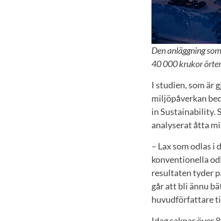
Den anläggning som 
40 000 krukor örter
I studien, som är 
miljöpåverkan bedö
in Sustainability. 
analyserat åtta m
– Lax som odlas i
konventionella odl
resultaten tyder p
går att bli ännu b
huvudförfattare ti
Idag saknar över 