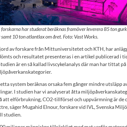
forskarna har studerat beräknas framöver leverera 85 ton gurk
 samt 10 ton atlantlax om året. Foto: Vast Works.
gjord av forskare från Mittuniversitetet och KTH, har anlä
mts och resultatet presenteras i en artikel publicerad i ti
Studien är en så kallad livscykelanalys där man har tittat på
iljöpåverkanskategorier.
 detta system beräknas orsaka fem gånger mindre utsläpp a
ingar. I studien har vi analyserat åtta miljöpåverkanskate
å att elförbrukning, CO2-tillförsel och uppvärmning är de
ättre, säger Mugahid Elnour, forskare vid IVL, Svenska Milj
ll studien.
800 miljoner människor tillräckligt med mat varför matpr