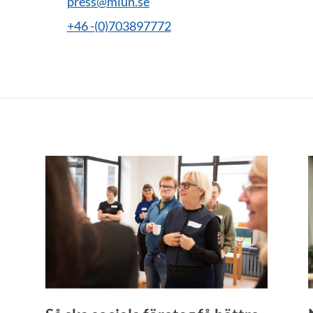
press@miun.se
+46 -(0)703897772