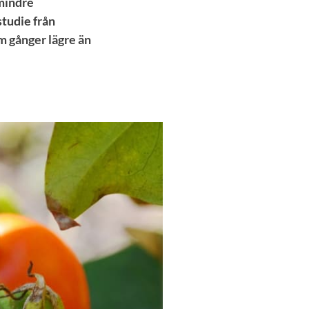
mindre
studie från
em gånger lägre än