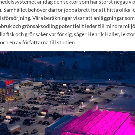
smedelssystemet är idag den sektor som har störst negativ 
 Samhället behöver därför jobba brett för att hitta olika l
sförsörjning. Våra beräkningar visar att anläggningar som 
ruk och grönsaksodling potentiellt leder till mindre milj
a fisk och grönsaker var för sig, säger Henrik Haller, lektor
ch en av författarna till studien.