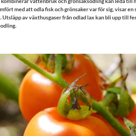
kombinerar vattenbruk och grönsaksodling kan leda till 
mfört med att odla fisk och grönsaker var för sig, visar en 
 Utsläpp av växthusgaser från odlad lax kan bli upp till f
odling.