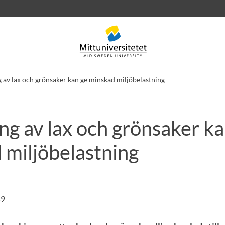
 av lax och grönsaker kan ge minskad miljöbelastning
ng av lax och grönsaker ka
rev
Personal
Lediga jobb
 miljöbelastning
49