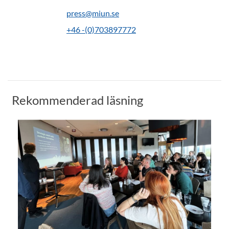
press@miun.se
+46 -(0)703897772
Rekommenderad läsning