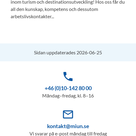
inom turism och destinationsutveckling! Hos oss får du
all den kunskap, kompetens och dessutom
arbetslivskontakter...
Sidan uppdaterades 2026-06-25
phone
+46 (0)10-142 80 00
Måndag–fredag, kl. 8–16
mail_outline
kontakt@miun.se
Vi svarar på e-post måndag till fredag