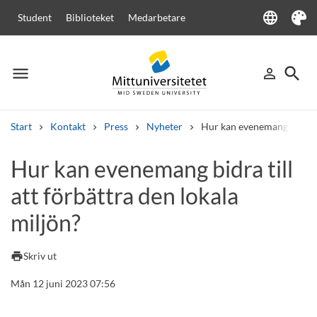
language
Student
Biblioteket
Medarbetare
Language
Tema
menu
search
person_outline
Meny
Logga in
Sök
Start
Kontakt
Press
Nyheter
Hur kan evenemang bidra ti
Sök
Hur kan evenemang bidra till
Andra söktjänster
att förbättra den lokala
Kurser och program
Kursplaner
Välkomstbrev
Personal
Lediga jobb
miljön?
print
Skriv ut
Mån 12 juni 2023 07:56