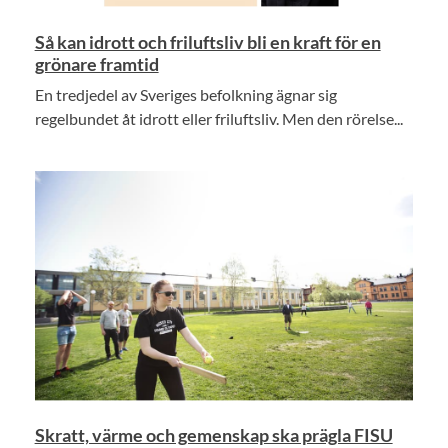
Så kan idrott och friluftsliv bli en kraft för en
grönare framtid
En tredjedel av Sveriges befolkning ägnar sig
regelbundet åt idrott eller friluftsliv. Men den rörelse...
Skratt, värme och gemenskap ska prägla FISU