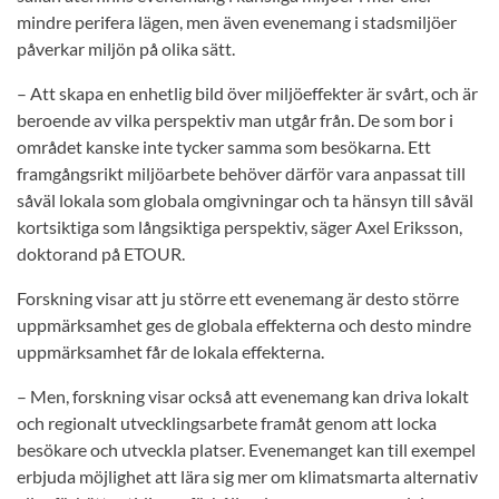
mindre perifera lägen, men även evenemang i stadsmiljöer
påverkar miljön på olika sätt.
– Att skapa en enhetlig bild över miljöeffekter är svårt, och är
beroende av vilka perspektiv man utgår från. De som bor i
området kanske inte tycker samma som besökarna. Ett
framgångsrikt miljöarbete behöver därför vara anpassat till
såväl lokala som globala omgivningar och ta hänsyn till såväl
kortsiktiga som långsiktiga perspektiv, säger Axel Eriksson,
doktorand på ETOUR.
Forskning visar att ju större ett evenemang är desto större
uppmärksamhet ges de globala effekterna och desto mindre
uppmärksamhet får de lokala effekterna.
– Men, forskning visar också att evenemang kan driva lokalt
och regionalt utvecklingsarbete framåt genom att locka
besökare och utveckla platser. Evenemanget kan till exempel
erbjuda möjlighet att lära sig mer om klimatsmarta alternativ