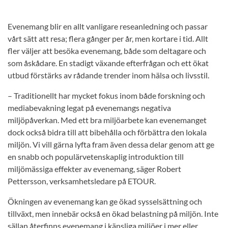
Evenemang blir en allt vanligare reseanledning och passar
vårt sätt att resa; flera gånger per år, men kortare i tid. Allt
fler väljer att besöka evenemang, både som deltagare och
som åskådare. En stadigt växande efterfrågan och ett ökat
utbud förstärks av rådande trender inom hälsa och livsstil.
– Traditionellt har mycket fokus inom både forskning och
mediabevakning legat på evenemangs negativa
miljöpåverkan. Med ett bra miljöarbete kan evenemanget
dock också bidra till att bibehålla och förbättra den lokala
miljön. Vi vill gärna lyfta fram även dessa delar genom att ge
en snabb och populärvetenskaplig introduktion till
miljömässiga effekter av evenemang, säger Robert
Pettersson, verksamhetsledare på ETOUR.
Ökningen av evenemang kan ge ökad sysselsättning och
tillväxt, men innebär också en ökad belastning på miljön. Inte
sällan återfinns evenemang i känsliga miljöer i mer eller