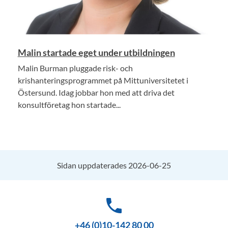
Malin startade eget under utbildningen
Malin Burman pluggade risk- och
krishanteringsprogrammet på Mittuniversitetet i
Östersund. Idag jobbar hon med att driva det
konsultföretag hon startade...
Sidan uppdaterades 2026-06-25
phone
+46 (0)10-142 80 00