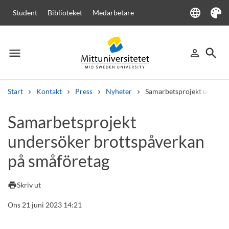
language
Student
Biblioteket
Medarbetare
Language
Tema
menu
search
person_outline
Meny
Logga in
Sök
Start
Kontakt
Press
Nyheter
Samarbetsprojekt undersö
Sök
Samarbetsprojekt
Andra söktjänster
undersöker brottspåverkan
Kurser och program
Kursplaner
Välkomstbrev
Personal
Lediga jobb
på småföretag
print
Skriv ut
Ons 21 juni 2023 14:21