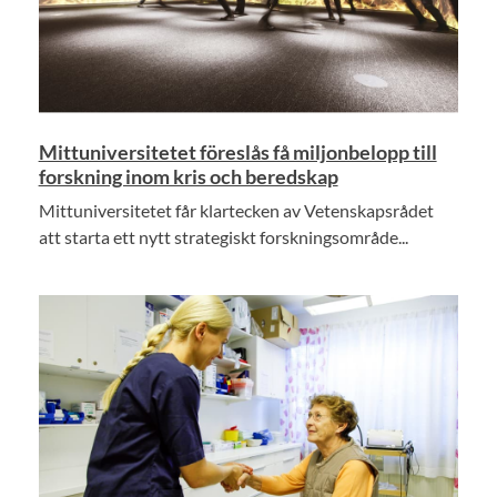
Mittuniversitetet föreslås få miljonbelopp till
forskning inom kris och beredskap
Mittuniversitetet får klartecken av Vetenskapsrådet
att starta ett nytt strategiskt forskningsområde...