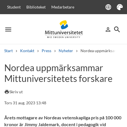
language
Student
Biblioteket
Medarbetare
Language
Tema
menu
search
person_outline
Meny
Logga in
Sök
Start
Kontakt
Press
Nyheter
Nordea uppmärksammar Mit
Sök
Nordea uppmärksammar
Andra söktjänster
Mittuniversitetets forskare
Kurser och program
Kursplaner
Välkomstbrev
Personal
Lediga jobb
print
Skriv ut
Tors 31 aug. 2023 13:48
Årets mottagare av Nordeas vetenskapliga pris på 100 000
kronor är Jimmy Jaldemark, docent i pedagogik vid