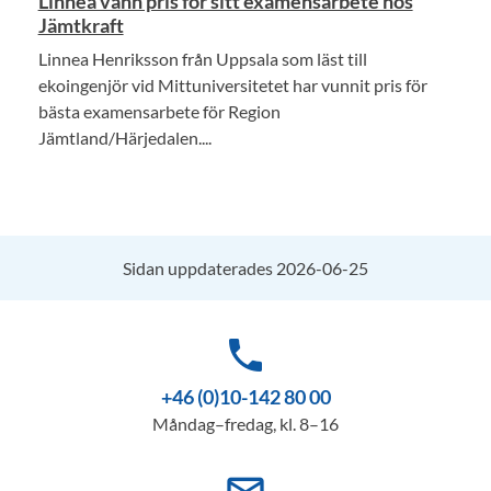
Linnea vann pris för sitt examensarbete hos
Jämtkraft
Linnea Henriksson från Uppsala som läst till
ekoingenjör vid Mittuniversitetet har vunnit pris för
bästa examensarbete för Region
Jämtland/Härjedalen....
Sidan uppdaterades 2026-06-25
phone
+46 (0)10-142 80 00
Måndag–fredag, kl. 8–16