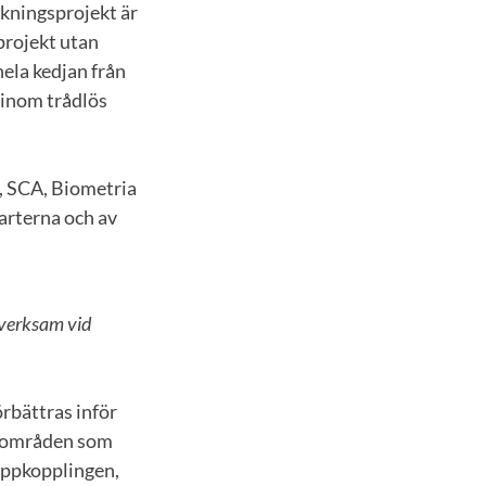
skningsprojekt är
projekt utan
ela kedjan från
 inom trådlös
k, SCA, Biometria
arterna och av
 verksam vid
rbättras inför
onsområden som
 uppkopplingen,