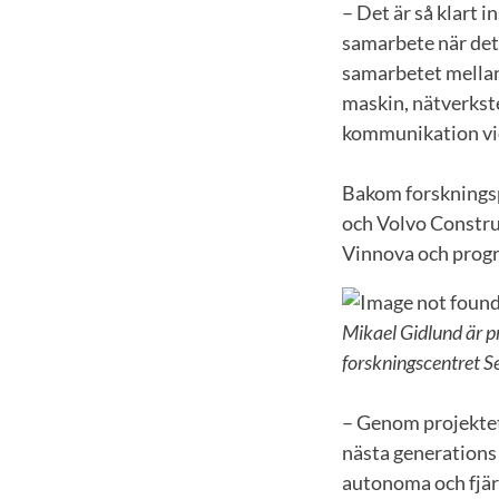
– Det är så klart 
samarbete när det 
samarbetet mellan 
maskin, nätverkste
kommunikation vid
Bakom forskningspr
och Volvo Constru
Vinnova och progr
Mikael Gidlund är p
forskningscentret S
– Genom projektet 
nästa generations
autonoma och fjärr