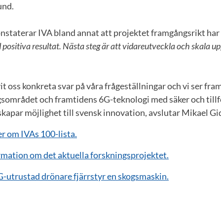
lund.
onstaterar IVA bland annat att projektet framgångsrikt har
 positiva resultat. Nästa steg är att vidareutveckla och skala up
vit oss konkreta svar på våra frågeställningar och vi ser fra
sområdet och framtidens 6G-teknologi med säker och tillfö
apar möjlighet till svensk innovation, avslutar Mikael Gi
r om IVAs 100-lista.
rmation om det aktuella forskningsprojektet.
G-utrustad drönare fjärrstyr en skogsmaskin.