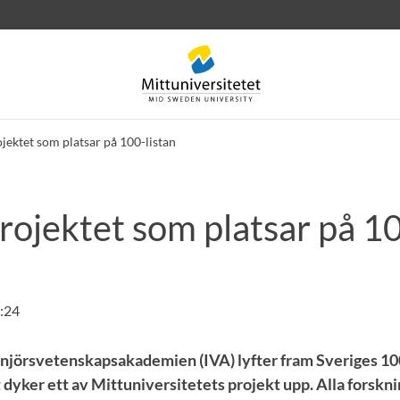
jektet som platsar på 100-listan
rojektet som platsar på 10
rev
Personal
Lediga jobb
:24
enjörsvetenskapsakademien (IVA) lyfter fram Sveriges 1
 dyker ett av Mittuniversitetets projekt upp. Alla forskn