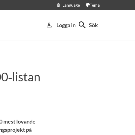
Language
Tema
language
search
person_outline
Logga in
Sök
0‑listan
00 mest lovande
ingsprojekt på