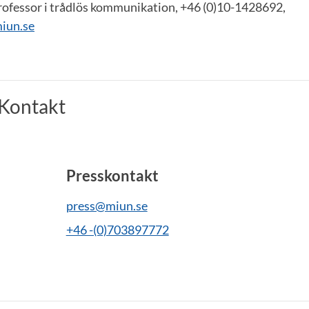
rofessor i trådlös kommunikation, +46 (0)10-1428692,
iun.se
Kontakt
Presskontakt
press@miun.se
+46 -(0)703897772