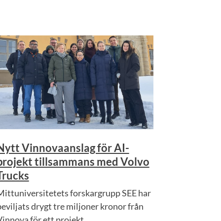
Nytt Vinnovaanslag för AI-
projekt tillsammans med Volvo
Trucks
Mittuniversitetets forskargrupp SEE har
beviljats drygt tre miljoner kronor från
innova för ett projekt...