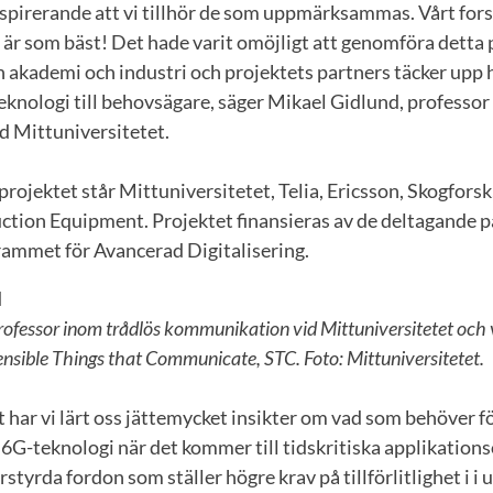
inspirerande att vi tillhör de som uppmärksammas. Vårt for
är som bäst! Det hade varit omöjligt att genomföra detta 
akademi och industri och projektets partners täcker upp h
knologi till behovsägare, säger Mikael Gidlund, professor
 Mittuniversitetet.
ojektet står Mittuniversitetet, Telia, Ericsson, Skogfors
ction Equipment. Projektet finansieras av de deltagande p
ammet för Avancerad Digitalisering.
rofessor inom trådlös kommunikation vid Mittuniversitetet och
ensible Things that Communicate, STC. Foto: Mittuniversitetet.
har vi lärt oss jättemycket insikter om vad som behöver fö
 6G-teknologi när det kommer till tidskritiska applikati
styrda fordon som ställer högre krav på tillförlitlighet i i