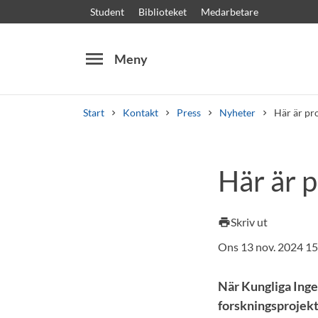
Student
Biblioteket
Medarbetare
menu
Meny
Start
Kontakt
Press
Nyheter
Här är pro
Sök
Andra söktjänster
Här är p
Kurser och program
Kursplaner
Välkomstb
Skriv ut
print
Ons 13 nov. 2024 15
När Kungliga Ing
forskningsprojekt