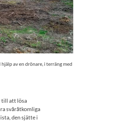
 hjälp av en drönare, i terräng med
ill att lösa
ra svåråtkomliga
sta, den sjätte i