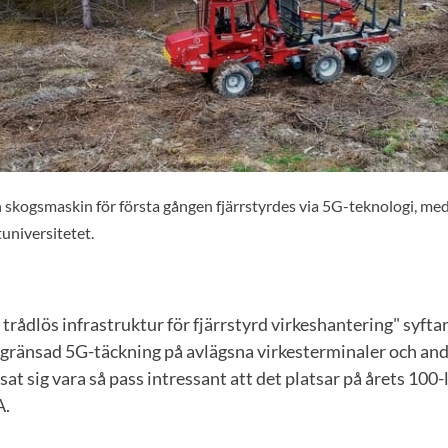
n skogsmaskin för första gången fjärrstyrdes via 5G-teknologi, med
universitetet.
rådlös infrastruktur för fjärrstyrd virkeshantering" syftar t
ränsad 5G-täckning på avlägsna virkesterminaler och and
t sig vara så pass intressant att det platsar på årets 100-li
A.