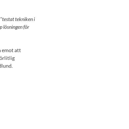
"testat tekniken i
p lösningen för
m emot att
rlitlig
dlund.