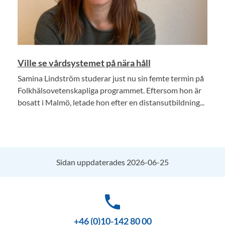
Ville se vårdsystemet på nära håll
Samina Lindström studerar just nu sin femte termin på
Folkhälsovetenskapliga programmet. Eftersom hon är
bosatt i Malmö, letade hon efter en distansutbildning...
Sidan uppdaterades 2026-06-25
phone
+46 (0)10-142 80 00