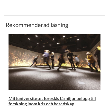
Rekommenderad läsning
Mittuniversitetet föreslås få miljonbelopp till
forskning inom kris och beredskap