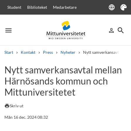
language
Student
Biblioteket
Medarbetare
Language
Tema
menu
search
person_outline
Meny
Logga in
Sök
Start
Kontakt
Press
Nyheter
Nytt samverkansavtal mel
Sök
Nytt samverkansavtal mellan
Andra söktjänster
Härnösands kommun och
Kurser och program
Kursplaner
Välkomstbrev
Personal
Lediga jobb
Mittuniversitetet
print
Skriv ut
Mån 16 dec. 2024 08:32