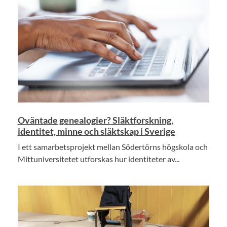
Oväntade genealogier? Släktforskning,
identitet, minne och släktskap i Sverige
I ett samarbetsprojekt mellan Södertörns högskola och
Mittuniversitetet utforskas hur identiteter av...