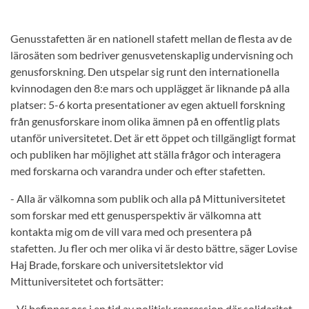
Genusstafetten är en nationell stafett mellan de flesta av de
lärosäten som bedriver genusvetenskaplig undervisning och
genusforskning. Den utspelar sig runt den internationella
kvinnodagen den 8:e mars och upplägget är liknande på alla
platser: 5-6 korta presentationer av egen aktuell forskning
från genusforskare inom olika ämnen på en offentlig plats
utanför universitetet. Det är ett öppet och tillgängligt format
och publiken har möjlighet att ställa frågor och interagera
med forskarna och varandra under och efter stafetten.
- Alla är välkomna som publik och alla på Mittuniversitetet
som forskar med ett genusperspektiv är välkomna att
kontakta mig om de vill vara med och presentera på
stafetten. Ju fler och mer olika vi är desto bättre, säger Lovise
Haj Brade, forskare och universitetslektor vid
Mittuniversitetet och fortsätter:
- Vi befinner oss i en tid av politisk repression där solidaritet