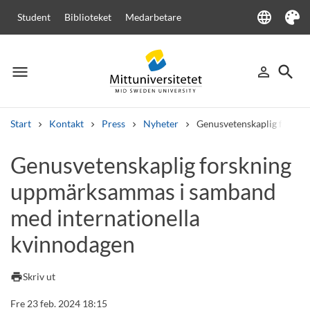
language
Student
Biblioteket
Medarbetare
Language
Tema
menu
search
person_outline
Meny
Logga in
Sök
Start
Kontakt
Press
Nyheter
Genusvetenskaplig forskn
Sök
Genusvetenskaplig forskning
Andra söktjänster
uppmärksammas i samband
Kurser och program
Kursplaner
Välkomstbrev
Personal
Lediga jobb
med internationella
kvinnodagen
print
Skriv ut
Fre 23 feb. 2024 18:15