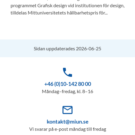
programmet Grafisk design vid institutionen för design,
tilldelas Mittuniversitetets hållbarhetspris för...
Sidan uppdaterades 2026-06-25
phone
+46 (0)10-142 80 00
Måndag–fredag, kl. 8–16
mail_outline
kontakt@miun.se
Vi svarar på e-post måndag till fredag