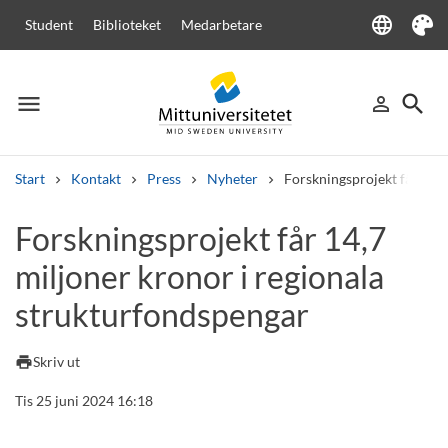
language
Student
Biblioteket
Medarbetare
Language
Tema
menu
search
person_outline
Meny
Logga in
Sök
Start
Kontakt
Press
Nyheter
Forskningsprojekt får 14,7
Sök
Forskningsprojekt får 14,7
Andra söktjänster
miljoner kronor i regionala
Kurser och program
Kursplaner
Välkomstbrev
Personal
Lediga jobb
strukturfondspengar
print
Skriv ut
Tis 25 juni 2024 16:18