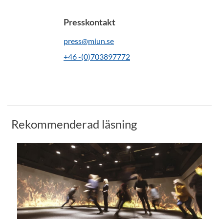
Presskontakt
press@miun.se
+46 -(0)703897772
Rekommenderad läsning