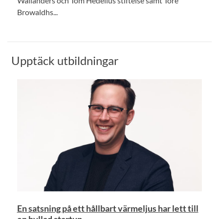
Wallanders och Tom Hedelius stiftelse samt Tore
Browaldhs...
Upptäck utbildningar
En satsning på ett hållbart värmeljus har lett till
en hyllad startup