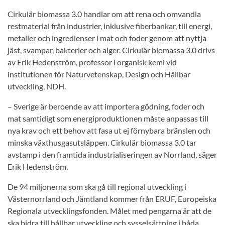
Cirkulär biomassa 3.0 handlar om att rena och omvandla
restmaterial från industrier, inklusive fiberbankar, till energi,
metaller och ingredienser i mat och foder genom att nyttja
jäst, svampar, bakterier och alger. Cirkulär biomassa 3.0 drivs
av Erik Hedenström, professor i organisk kemi vid
institutionen för Naturvetenskap, Design och Hållbar
utveckling, NDH.
– Sverige är beroende av att importera gödning, foder och
mat samtidigt som energiproduktionen måste anpassas till
nya krav och ett behov att fasa ut ej förnybara bränslen och
minska växthusgasutsläppen. Cirkulär biomassa 3.0 tar
avstamp i den framtida industrialiseringen av Norrland, säger
Erik Hedenström.
De 94 miljonerna som ska gå till regional utveckling i
Västernorrland och Jämtland kommer från ERUF, Europeiska
Regionala utvecklingsfonden. Målet med pengarna är att de
ska bidra till hållbar utveckling och sysselsättning i båda