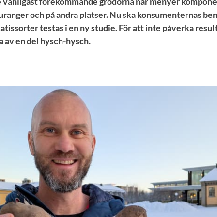
 de vanligast förekommande grödorna när menyer kompone
auranger och på andra platser. Nu ska konsumenternas be
tissorter testas i en ny studie. För att inte påverka resul
 av en del hysch-hysch.