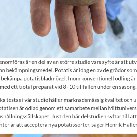
nomföras är en del av en större studie vars syfte är att u
utan bekämpningsmedel. Potatis är idag en av de grödor so
tt bekämpa potatisbladmögel. Inom konventionell odling är 
med ett tiotal preparat vid 8–10 tillfällen under en säsong
ska testas i vår studie håller marknadsmässig kvalitet och u
tatisen är odlad genom ett samarbete mellan Mittunivers
shållningssällskapet. Just den här delstudien syftar till att
er är att acceptera nya potatissorter, säger Henrik Halle