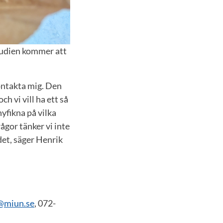
tudien kommer att
ontakta mig. Den
 vi vill ha ett så
yfikna på vilka
rågor tänker vi inte
det, säger Henrik
r@miun.se
, 072-