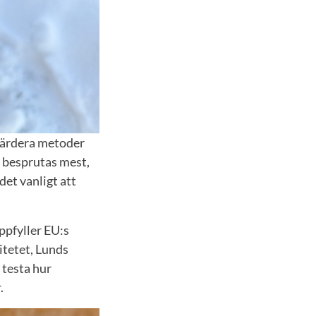
tvärdera metoder
m besprutas mest,
det vanligt att
.
ppfyller EU:s
itetet, Lunds
 testa hur
r.