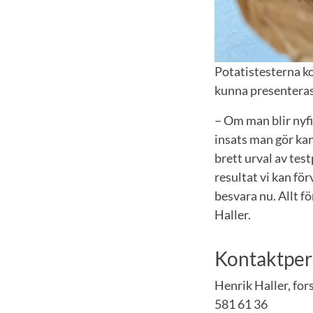
Potatistesterna k
kunna presenteras
− Om man blir nyfi
insats man gör kan
brett urval av tes
resultat vi kan för
besvara nu. Allt f
Haller.
Kontaktper
Henrik Haller, for
581 61 36