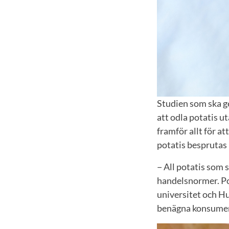
Studien som ska ge
att odla potatis 
framför allt för a
potatis besprutas 
− All potatis som 
handelsnormer. Po
universitet och Hu
benägna konsument