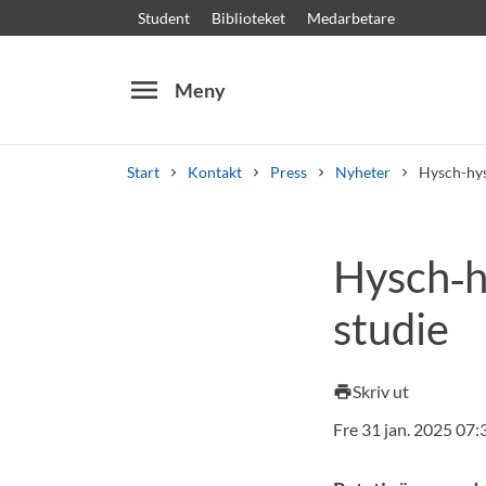
Student
Biblioteket
Medarbetare
menu
Meny
Start
Kontakt
Press
Nyheter
Hysch-hysc
Sök
Andra söktjänster
Hysch‑hy
Kurser och program
Kursplaner
Välkomstb
studie
Skriv ut
print
Fre 31 jan. 2025 07: