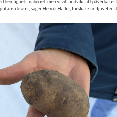
ed hemlighetsmakeriet, men vi vill undvika att påverka te
potatis de äter, säger Henrik Haller, forskare i miljövetens
.