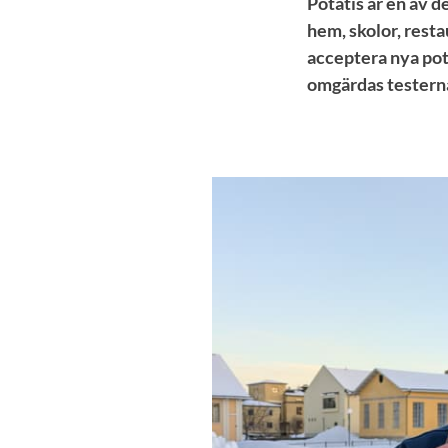
Potatis är en av
hem, skolor, rest
acceptera nya pota
omgärdas testerna