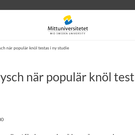
h när populär knöl testas i ny studie
sch när populär knöl testa
rev
Personal
Lediga jobb
30