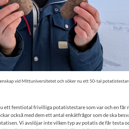
tenskap vid Mittuniversitetet och söker nu ett 50-tal potatistesta
 nu ett femtiotal frivilliga potatistestare som var och en får 
ickar också med dem ett antal enkätfrågor som de ska besv
otatisen. Vi avslöjar inte vilken typ av potatis de får testa 