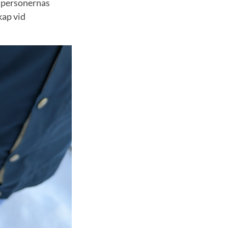
stpersonernas
kap vid