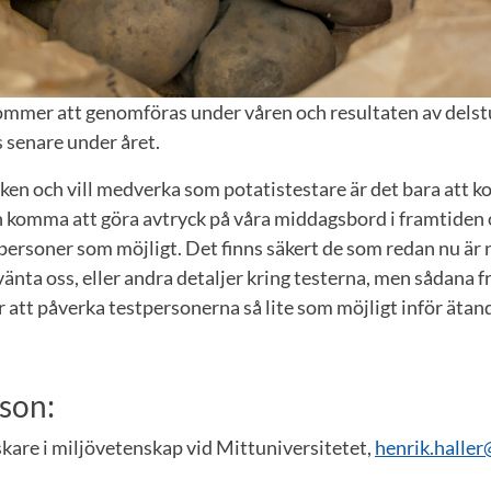
ommer att genomföras under våren och resultaten av dels
 senare under året.
ken och vill medverka som potatistestare är det bara att k
 komma att göra avtryck på våra middagsbord i framtiden och
tpersoner som möjligt. Det finns säkert de som redan nu är n
vänta oss, eller andra detaljer kring testerna, men sådana f
ör att påverka testpersonerna så lite som möjligt inför ätan
son:
skare i miljövetenskap vid Mittuniversitetet,
henrik.halle