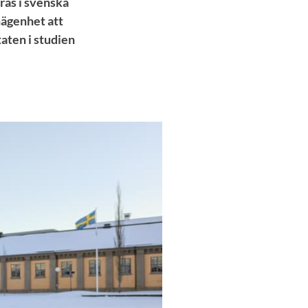
ras i svenska
nägenhet att
taten i studien