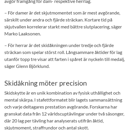
avgör framgång för dam- respektive herrlag.
– För damer är det skjutmomentet som är mest avgörande,
särskilt under andra och fjärde sträckan. Kortare tid på
skjutvallen korrelerar starkt med bättre slutplacering, säger
Marko Laaksonen.
– För herrar är det skidåkningen under tredje och fjärde
sträckan som spelar störst roll. Långsammare åktider för lag
utanför topp tre visar att farten i spåret är nyckeln till medalj,
säger Glenn Björklund.
Skidåkning möter precision
Skidskytte är en unik kombination av fysisk uthållighet och
mental skärpa. I stafettformatet blir lagets sammansättning
och varje deltagares prestation avgörande. Forskarna har
granskat data från 12 världscuptävlingar under två säsonger,
där 20 lag per tävling har analyserats utifrån åktid,
skjutmoment, straffrundor och antal skott.