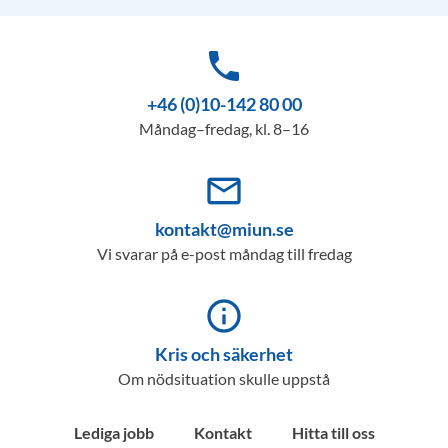
phone
+46 (0)10-142 80 00
Måndag–fredag, kl. 8–16
mail_outline
kontakt@miun.se
Vi svarar på e-post måndag till fredag
info_outline
Kris och säkerhet
Om nödsituation skulle uppstå
Lediga jobb
Kontakt
Hitta till oss