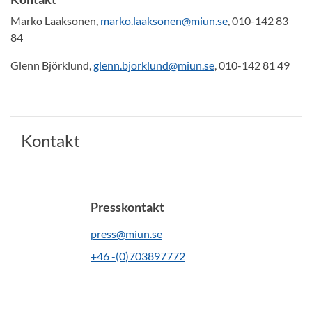
Marko Laaksonen,
marko.laaksonen@miun.se
, 010-142 83
84
Glenn Björklund,
glenn.bjorklund@miun.se
, 010-142 81 49
Kontakt
Presskontakt
press@miun.se
+46 -(0)703897772