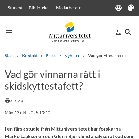
language
Student
Biblioteket
Medarbetare
Language
Tema
menu
search
person_outline
Meny
Logga in
Sök
Start
Kontakt
Press
Nyheter
Vad gör vinnarna rätt i ski
Sök
Vad gör vinnarna rätt i
Andra söktjänster
skidskyttestafett?
Kurser och program
Kursplaner
Välkomstbrev
Personal
Lediga jobb
print
Skriv ut
Mån 13 okt. 2025 13:10
I en färsk studie från Mittuniversitetet har forskarna
Marko Laaksonen och Glenn Björklund analyserat vad som