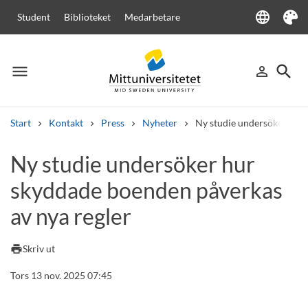
language
Student
Biblioteket
Medarbetare
Language
Tema
menu
search
person_outline
Meny
Logga in
Sök
Start
Kontakt
Press
Nyheter
Ny studie undersöker hur 
Sök
Ny studie undersöker hur
Andra söktjänster
skyddade boenden påverkas
Kurser och program
Kursplaner
Välkomstbrev
Personal
Lediga jobb
av nya regler
print
Skriv ut
Tors 13 nov. 2025 07:45