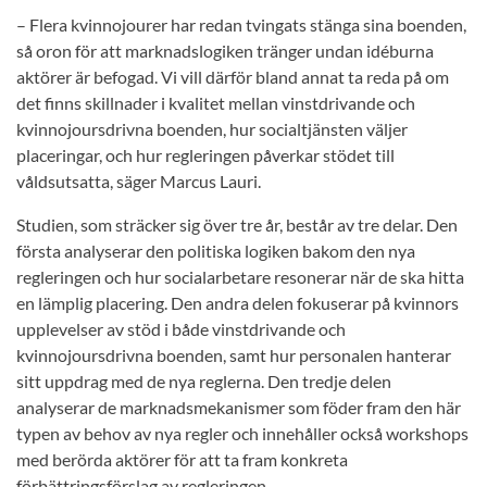
– Flera kvinnojourer har redan tvingats stänga sina boenden,
så oron för att marknadslogiken tränger undan idéburna
aktörer är befogad. Vi vill därför bland annat ta reda på om
det finns skillnader i kvalitet mellan vinstdrivande och
kvinnojoursdrivna boenden, hur socialtjänsten väljer
placeringar, och hur regleringen påverkar stödet till
våldsutsatta, säger Marcus Lauri.
Studien, som sträcker sig över tre år, består av tre delar. Den
första analyserar den politiska logiken bakom den nya
regleringen och hur socialarbetare resonerar när de ska hitta
en lämplig placering. Den andra delen fokuserar på kvinnors
upplevelser av stöd i både vinstdrivande och
kvinnojoursdrivna boenden, samt hur personalen hanterar
sitt uppdrag med de nya reglerna. Den tredje delen
analyserar de marknadsmekanismer som föder fram den här
typen av behov av nya regler och innehåller också workshops
med berörda aktörer för att ta fram konkreta
förbättringsförslag av regleringen.