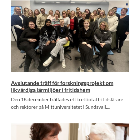
Avslutande träff för forskningsprojekt om
likvärdiga lärmiljöer i fritidshem
Den 18 december träffades ett trettiotal fritidslärare
och rektorer på Mittuniversitetet i Sundsvall....