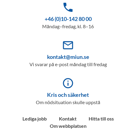
phone
+46 (0)10-142 80 00
Måndag–fredag, kl. 8–16
mail_outline
kontakt@miun.se
Vi svarar på e-post måndag till fredag
info_outline
Kris och säkerhet
Om nödsituation skulle uppstå
Lediga jobb
Kontakt
Hitta till oss
Om webbplatsen