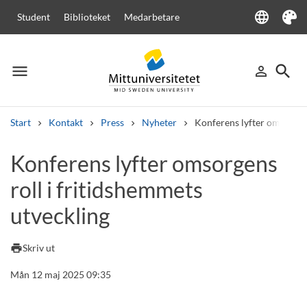
language
Student
Biblioteket
Medarbetare
Language
Tema
menu
search
person_outline
Meny
Logga in
Sök
Start
Kontakt
Press
Nyheter
Konferens lyfter omsorgens
Sök
Konferens lyfter omsorgens
Andra söktjänster
roll i fritidshemmets
Kurser och program
Kursplaner
Välkomstbrev
Personal
Lediga jobb
utveckling
print
Skriv ut
Mån 12 maj 2025 09:35