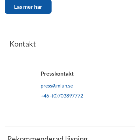
Läs mer här
Kontakt
Presskontakt
press@miun.se
+46 -(0)703897772
Rekommenderad läsning