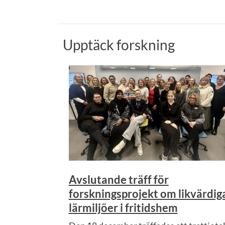
Upptäck forskning
Avslutande träff för
forskningsprojekt om likvärdig
lärmiljöer i fritidshem