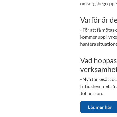
omsorgsbegreppet ä
Varför är d
- För att få möta
kommer upp i yrke
hantera situationer
Vad hoppas d
verksamhete
- Nya tankesätt oc
fritidshemmet så at
Johansson.
Läs mer här