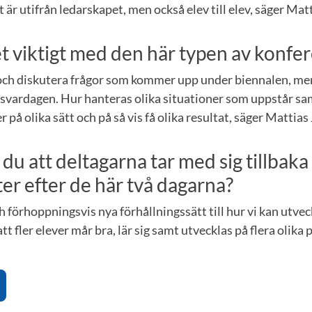
r utifrån ledarskapet, men också elev till elev, säger Mat
et viktigt med den här typen av konfe
s och diskutera frågor som kommer upp under biennalen, me
svardagen. Hur hanteras olika situationer som uppstår sam
 på olika sätt och på så vis få olika resultat, säger Mattia
u att deltagarna tar med sig tillbaka t
r efter de här två dagarna?
h förhoppningsvis nya förhållningssätt till hur vi kan utveck
t fler elever mår bra, lär sig samt utvecklas på flera olika 