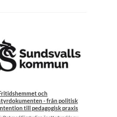
Fritidshemmet och
styrdokumenten - från politisk
intention till pedagogisk praxis