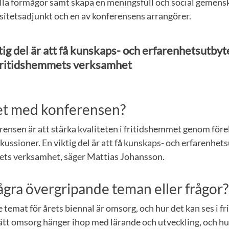
ella förmågor samt skapa en meningsfull och social gemens
sitetsadjunkt och en av konferensens arrangörer.
tig del är att få kunskaps- och erfarenhetsutby
fritidshemmets verksamhet
tet med konferensen?
rensen är att stärka kvaliteten i fritidshemmet genom före
kussioner. En viktig del är att få kunskaps- och erfarenhe
ts verksamhet, säger Mattias Johansson.
ågra övergripande teman eller frågor?
 temat för årets biennal är omsorg, och hur det kan ses i 
sätt omsorg hänger ihop med lärande och utveckling, och hur