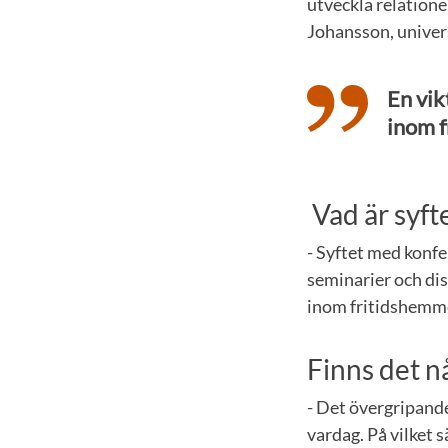
utveckla relation
Johansson, univer
En vik
inom 
Vad är syf
- Syftet med konfe
seminarier och dis
inom fritidshemme
Finns det n
- Det övergripande
vardag. På vilket 