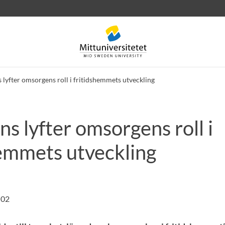
 lyfter omsorgens roll i fritidshemmets utveckling
s lyfter omsorgens roll i
rev
Personal
Lediga jobb
hemmets utveckling
:02