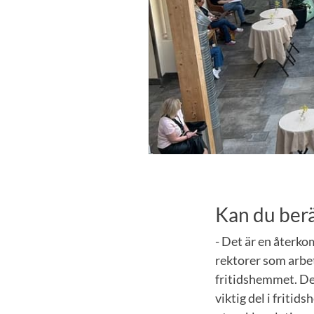
Kan du berä
- Det är en återk
rektorer som arbet
fritidshemmet. De
viktig del i friti