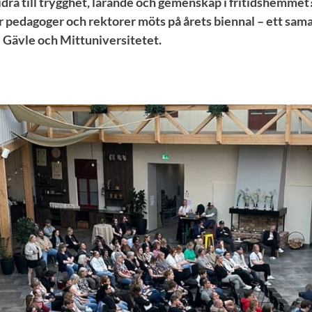
dra till trygghet, lärande och gemenskap i fritidshemmet?
 pedagoger och rektorer möts på årets biennal – ett sam
 Gävle och Mittuniversitetet.