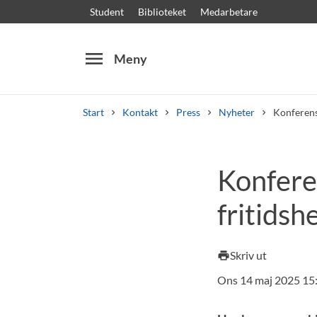
Student
Biblioteket
Medarbetare
menu
Meny
Start
Kontakt
Press
Nyheter
Konferens
Sök
Andra söktjänster
Konferen
Kurser och program
Kursplaner
Välkomstb
fritids
Skriv ut
print
Ons 14 maj 2025 15