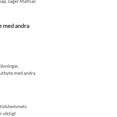
kap, säger Mattias
te med andra
läsningar,
tsutbyte med andra
fritidshemmets
 viktigt