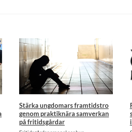
Stärka ungdomars framtidstro
a
genom praktiknära samverkan
på fritidsgårdar