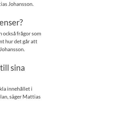
tias Johansson.
renser?
n också frågor som
t hur det går att
s Johansson.
ill sina
la innehållet i
plan, säger Mattias